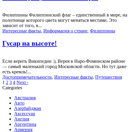
Филиппины Филиппинский флаг – единственный в мире, на
полотнище которого цвета могут меняться местами. Это
зависит от того, в...
Интересные факты
,
Информация о стране
,
Филиппины
Гусар на высоте!
Если верить Википедии :), Верея в Наро-Фоминском районе
— самый маленький город Московской области. Но тут даже
есть кремль!...
Достопримечательности
,
Интересные факты
,
Путешествия
1
2
3
4
Next ›
Categories
Австралия
Авто
Азербайджан
Аксессуар
Англия
Аргентина
Армения