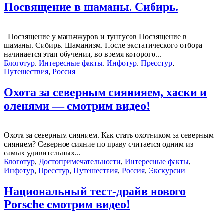
Посвящение в шаманы. Сибирь.
Посвящение у маньчжуров и тунгусов Посвящение в
шаманы. Сибирь. Шаманизм. После экстатического отбора
начинается этап обучения, во время которого...
Блоготур
,
Интересные факты
,
Инфотур
,
Пресстур
,
Путешествия
,
Россия
Охота за северным сиянияем, хаски и
оленями — смотрим видео!
Охота за северным сиянием. Как стать охотником за северным
сиянием? Северное сияние по праву считается одним из
самых удивительных...
Блоготур
,
Достопримечательности
,
Интересные факты
,
Инфотур
,
Пресстур
,
Путешествия
,
Россия
,
Экскурсии
Национальный тест-драйв нового
Porsche смотрим видео!