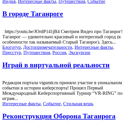
Индия
,
Интересные факты
,
Путешествия
,
Событие
В городе Таганроге
https://youtu.be/JOrdP141jB4 Смотрим Видео про Таганрог!
Таганрог — удивительно красивый и интересный город (в
особенности так называемый Старый Таганрог). Здесь...
Блоготур
,
Достопримечательности
,
Интересные факты
,
Пресстур
,
Путешествия
,
Россия
,
Экскурсии
Играй в виртуальной реальности
Редакция портала vigumir.ru приняло участие в уникальном
событии в истории киберспорта! Прошел Первый
Международный Киберспортивный Турнир “VR-RING” по
играм...
Интересные факты
,
Событие
,
Стильная вещь
Реконструкция Оборона Таганрога