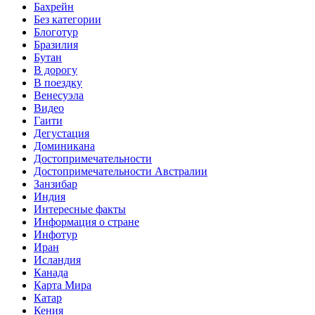
Бахрейн
Без категории
Блоготур
Бразилия
Бутан
В дорогу
В поездку
Венесуэла
Видео
Гаити
Дегустация
Доминикана
Достопримечательности
Достопримечательности Австралии
Занзибар
Индия
Интересные факты
Информация о стране
Инфотур
Иран
Исландия
Канада
Карта Мира
Катар
Кения