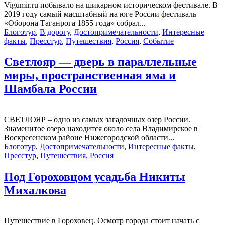
Vigumir.ru побывало на шикарном историческом фестивале. В
2019 году самый масштабный на юге России фестиваль
«Оборона Таганрога 1855 года» собрал...
Блоготур
,
В дорогу
,
Достопримечательности
,
Интересные
факты
,
Пресстур
,
Путешествия
,
Россия
,
Событие
Светлояр — дверь в параллельные
миры, пространственная яма и
Шамбала России
СВЕТЛОЯР – одно из самых загадочных озер России.
Знаменитое озеро находится около села Владимирское в
Воскресенском районе Нижегородской области...
Блоготур
,
Достопримечательности
,
Интересные факты
,
Пресстур
,
Путешествия
,
Россия
Под Гороховцом усадьба Никиты
Михалкова
Путешествие в Гороховец. Осмотр города стоит начать с