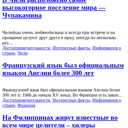
высокогорное поселение мира —
Чупакамина
Чилийцы очень любвеобильны и всегда при встрече и на
прощание целуют друг друга в щеку, иногда по несколько
раз....
Достопримечательности
,
Интересные факты
,
Информация о
стране
,
Чили
Французский язык был официальным
языком Англии более 300 лет
Французский язык был официальным языком Англии более
300 лет (с 1066 до начала XV века). Во Франции есть закон...
Достопримечательности
,
Интересные факты
,
Информация о
стране
,
Франция
На Филиппинах живут известные во
всем мире целители – хилеры