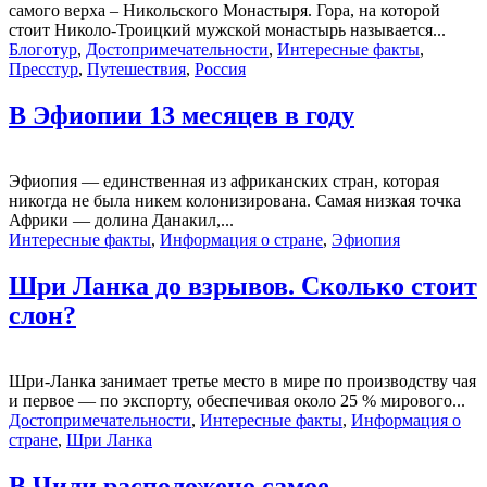
самого верха – Никольского Монастыря. Гора, на которой
стоит Николо-Троицкий мужской монастырь называется...
Блоготур
,
Достопримечательности
,
Интересные факты
,
Пресстур
,
Путешествия
,
Россия
В Эфиопии 13 месяцев в году
Эфиопия — единственная из африканских стран, которая
никогда не была никем колонизирована. Самая низкая точка
Африки — долина Данакил,...
Интересные факты
,
Информация о стране
,
Эфиопия
Шри Ланка до взрывов. Сколько стоит
слон?
Шри-Ланка занимает третье место в мире по производству чая
и первое — по экспорту, обеспечивая около 25 % мирового...
Достопримечательности
,
Интересные факты
,
Информация о
стране
,
Шри Ланка
В Чили расположено самое