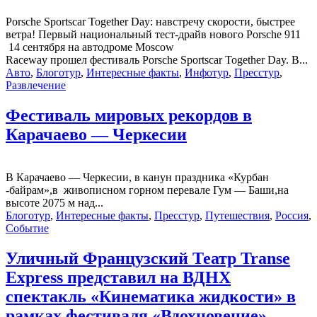
Porsche Sportscar Together Day: навстречу скорости, быстрее
ветра! Первый национальный тест-драйв нового Porsche 911
14 сентября на автодроме Moscow
Raceway прошел фестиваль Porsche Sportscar Together Day. В...
Авто
,
Блоготур
,
Интересные факты
,
Инфотур
,
Пресстур
,
Развлечение
Фестиваль мировых рекордов в
Карачаево — Черкесии
В Карачаево — Черкесии, в канун праздника «Курбан
-байрам»,в живописном горном перевале Гум — Баши,на
высоте 2075 м над...
Блоготур
,
Интересные факты
,
Пресстур
,
Путешествия
,
Россия
,
Событие
Уличный Французский Театр Transe
Express представил на ВДНХ
спектакль «Кинематика жидкости» в
рамках фестиваля «Вдохновение».