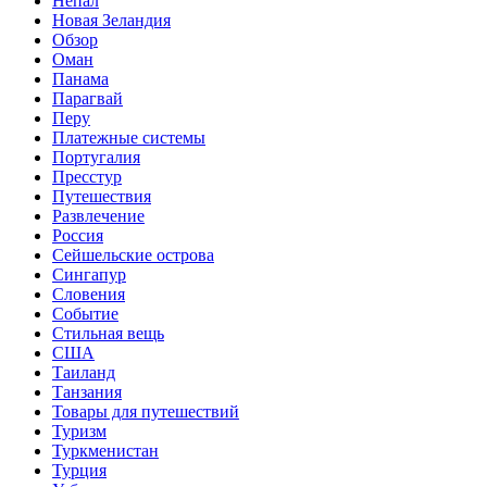
Непал
Новая Зеландия
Обзор
Оман
Панама
Парагвай
Перу
Платежные системы
Португалия
Пресстур
Путешествия
Развлечение
Россия
Сейшельские острова
Сингапур
Словения
Событие
Стильная вещь
США
Таиланд
Танзания
Товары для путешествий
Туризм
Туркменистан
Турция