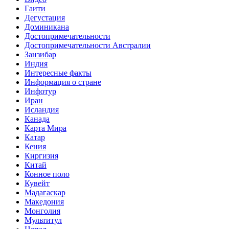
Гаити
Дегустация
Доминикана
Достопримечательности
Достопримечательности Австралии
Занзибар
Индия
Интересные факты
Информация о стране
Инфотур
Иран
Исландия
Канада
Карта Мира
Катар
Кения
Киргизия
Китай
Конное поло
Кувейт
Мадагаскар
Македония
Монголия
Мультитул