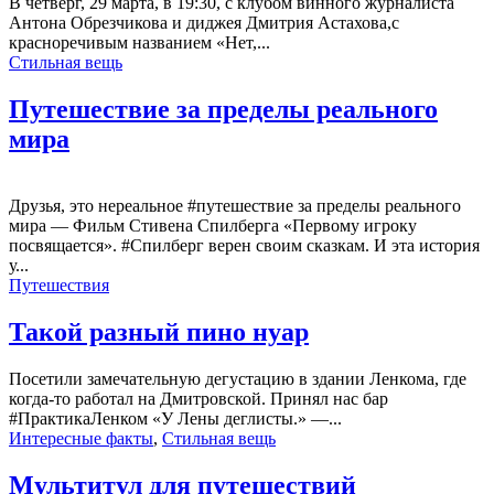
В четверг, 29 марта, в 19:30, с клубом винного журналиста
Антона Обрезчикова и диджея Дмитрия Астахова,с
красноречивым названием «Нет,...
Стильная вещь
Путешествие за пределы реального
мира
Друзья, это нереальное #путешествие за пределы реального
мира — Фильм Стивена Спилберга «Первому игроку
посвящается». #Спилберг верен своим сказкам. И эта история
у...
Путешествия
Такой разный пино нуар
Посетили замечательную дегустацию в здании Ленкома, где
когда-то работал на Дмитровской. Принял нас бар
#ПрактикаЛенком «У Лены деглисты.» —...
Интересные факты
,
Стильная вещь
Мультитул для путешествий