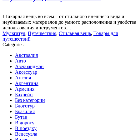
Шикарная вещь во всём – от стильного внешнего вида и
неубиваемых материалов до умного расположения и удобства
использования инструментов....
Мультитул
,
Путешествия
,
Стильная вещь
,
Товары для
путешествий
Categories
Австралия
Авто
Азербайджан
Аксессуар
Англия
Аргентина
Армения
Бахрейн
Без категории
Блоготур
Бразилия
Бутан
В дорогу
В поездку
Венесуэла
Видео