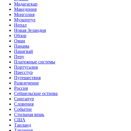
Мадагаскар
Македония
Монголия
Мультитул
Непал
Новая Зеландия
Обзор
Оман
Панама
Парагвай
Перу
Платежные системы
Португалия
Пресстур
Путешествия
Развлечение
Россия
Сейшельские острова
Сингапур
Словения
Событие
Стильная вещь
США
Таиланд
Танзания