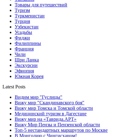
Товары для путешествий
Туризм
Туркменистан
Турция
Узбекистан
Усадьбы
Фиджи
Филиппины
Франция
Чили
Шри Ланка
Экскурсии
Эфиопия
Южная Корея
Latest Posts
Видим мир "Гуслицы"
Вижу мир "Скандинавского боя"
Вижу мир Томска и Томской области
Медицинский туризм в Дагестане
Вижу мир на «Таврида.АРТ»
Вижу Мир Пензы и Пензенской области
Топ-5 нестандартных маршрутов по Москве
В Монголию с Чингисханом!