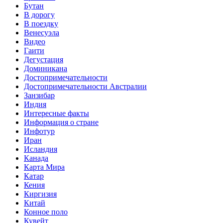
Бутан
В дорогу
В поездку
Венесуэла
Видео
Гаити
Дегустация
Доминикана
Достопримечательности
Достопримечательности Австралии
Занзибар
Индия
Интересные факты
Информация о стране
Инфотур
Иран
Исландия
Канада
Карта Мира
Катар
Кения
Киргизия
Китай
Конное поло
Кувейт