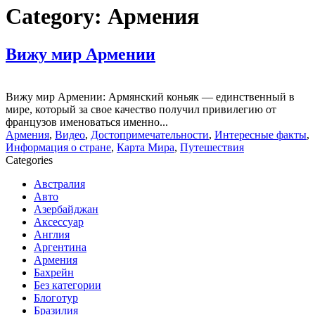
Category:
Армения
Вижу мир Армении
Вижу мир Армении: Армянский коньяк — единственный в
мире, который за свое качество получил привилегию от
французов именоваться именно...
Армения
,
Видео
,
Достопримечательности
,
Интересные факты
,
Информация о стране
,
Карта Мира
,
Путешествия
Categories
Австралия
Авто
Азербайджан
Аксессуар
Англия
Аргентина
Армения
Бахрейн
Без категории
Блоготур
Бразилия