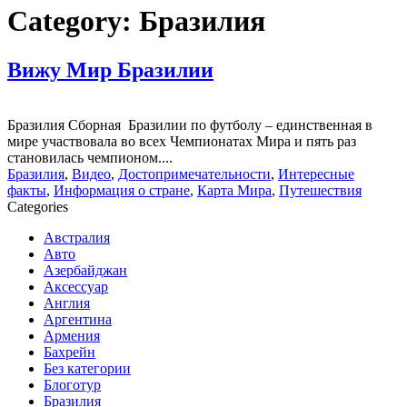
Category:
Бразилия
Вижу Мир Бразилии
Бразилия Сборная Бразилии по футболу – единственная в
мире участвовала во всех Чемпионатах Мира и пять раз
становилась чемпионом....
Бразилия
,
Видео
,
Достопримечательности
,
Интересные
факты
,
Информация о стране
,
Карта Мира
,
Путешествия
Categories
Австралия
Авто
Азербайджан
Аксессуар
Англия
Аргентина
Армения
Бахрейн
Без категории
Блоготур
Бразилия