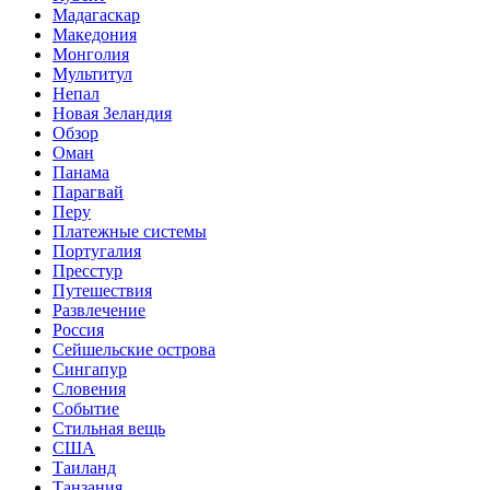
Мадагаскар
Македония
Монголия
Мультитул
Непал
Новая Зеландия
Обзор
Оман
Панама
Парагвай
Перу
Платежные системы
Португалия
Пресстур
Путешествия
Развлечение
Россия
Сейшельские острова
Сингапур
Словения
Событие
Стильная вещь
США
Таиланд
Танзания