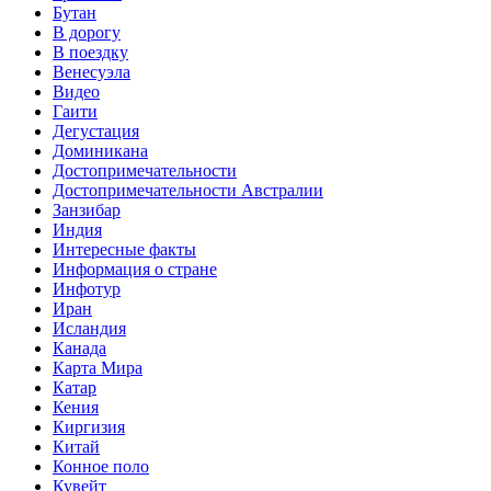
Бутан
В дорогу
В поездку
Венесуэла
Видео
Гаити
Дегустация
Доминикана
Достопримечательности
Достопримечательности Австралии
Занзибар
Индия
Интересные факты
Информация о стране
Инфотур
Иран
Исландия
Канада
Карта Мира
Катар
Кения
Киргизия
Китай
Конное поло
Кувейт