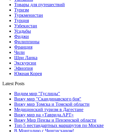
Товары для путешествий
Туризм
Туркменистан
Турция
Узбекистан
Усадьбы
Фиджи
Филиппины
Франция
Чили
Шри Ланка
Экскурсии
Эфиопия
Южная Корея
Latest Posts
Видим мир "Гуслицы"
Вижу мир "Скандинавского боя"
Вижу мир Томска и Томской области
Медицинский туризм в Дагестане
Вижу мир на «Таврида.АРТ»
Вижу Мир Пензы и Пензенской области
Топ-5 нестандартных маршрутов по Москве
В Монголию с Чингисханом!