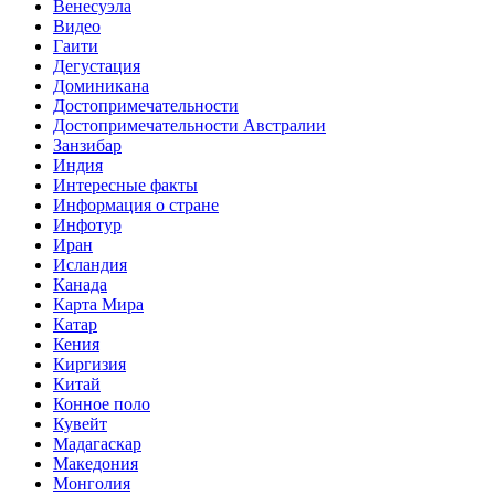
Венесуэла
Видео
Гаити
Дегустация
Доминикана
Достопримечательности
Достопримечательности Австралии
Занзибар
Индия
Интересные факты
Информация о стране
Инфотур
Иран
Исландия
Канада
Карта Мира
Катар
Кения
Киргизия
Китай
Конное поло
Кувейт
Мадагаскар
Македония
Монголия