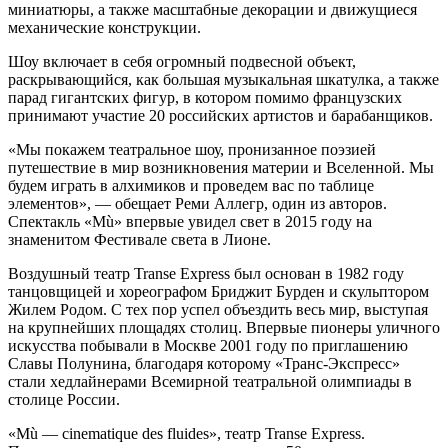
миниатюры, а также масштабные декорации и движущиеся
механические конструкции.
Шоу включает в себя огромный подвесной объект,
раскрывающийся, как большая музыкальная шкатулка, а также
парад гигантских фигур, в котором помимо французских
принимают участие 20 российских артистов и барабанщиков.
«Мы покажем театральное шоу, пронизанное поэзией
путешествие в мир возникновения материи и Вселенной. Мы
будем играть в алхимиков и проведем вас по таблице
элементов», — обещает Реми Аллегр, один из авторов.
Спектакль «Mù» впервые увидел свет в 2015 году на
знаменитом Фестивале света в Лионе.
Воздушный театр Transe Express был основан в 1982 году
танцовщицей и хореографом Бриджит Бурден и скульптором
Жилем Родом. С тех пор успел объездить весь мир, выступая
на крупнейших площадях столиц. Впервые пионеры уличного
искусства побывали в Москве 2001 году по приглашению
Славы Полунина, благодаря которому «Транс-Экспресс»
стали хедлайнерами Всемирной театральной олимпиады в
столице России.
«Mù — cinematique des fluides», театр Transe Express.