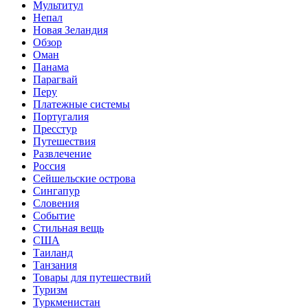
Мультитул
Непал
Новая Зеландия
Обзор
Оман
Панама
Парагвай
Перу
Платежные системы
Португалия
Пресстур
Путешествия
Развлечение
Россия
Сейшельские острова
Сингапур
Словения
Событие
Стильная вещь
США
Таиланд
Танзания
Товары для путешествий
Туризм
Туркменистан