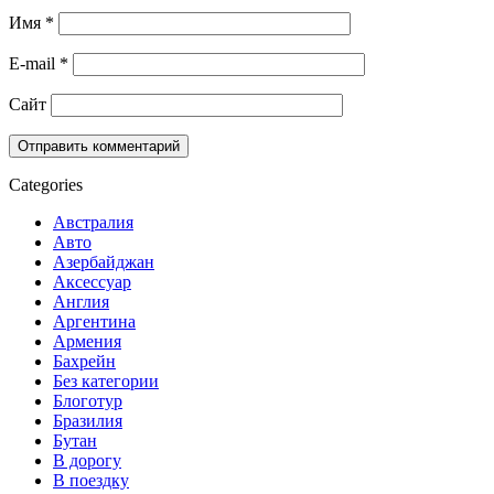
Имя
*
E-mail
*
Сайт
Categories
Австралия
Авто
Азербайджан
Аксессуар
Англия
Аргентина
Армения
Бахрейн
Без категории
Блоготур
Бразилия
Бутан
В дорогу
В поездку