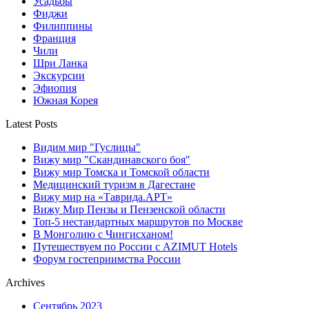
Усадьбы
Фиджи
Филиппины
Франция
Чили
Шри Ланка
Экскурсии
Эфиопия
Южная Корея
Latest Posts
Видим мир "Гуслицы"
Вижу мир "Скандинавского боя"
Вижу мир Томска и Томской области
Медицинский туризм в Дагестане
Вижу мир на «Таврида.АРТ»
Вижу Мир Пензы и Пензенской области
Топ-5 нестандартных маршрутов по Москве
В Монголию с Чингисханом!
Путешествуем по России с AZIMUT Hotels
Форум гостеприимства России
Archives
Сентябрь 2023