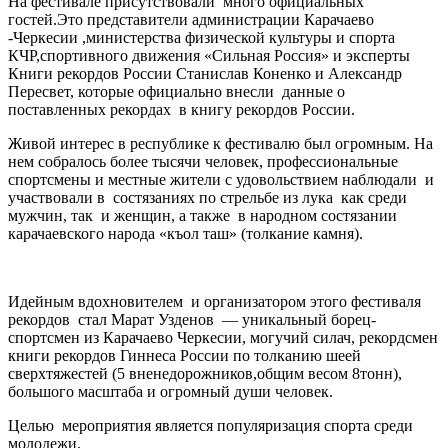
На фестивале присутствовали много официальных
гостей.Это представители администрации Карачаево
-Черкесии ,министерства физической культуры и спорта
КЧР,спортивного движения «Сильная Россия» и эксперты
Книги рекордов России Станислав Коненко и Александр
Пересвет, которые официально внесли данные о
поставленных рекордах в книгу рекордов России.
Живой интерес в республике к фестивалю был огромным. На
нем собралось более тысячи человек, профессиональные
спортсмены и местные жители с удовольствием наблюдали и
участвовали в состязаниях по стрельбе из лука как среди
мужчин, так и женщин, а также в народном состязании
карачаевского народа «къол таш» (толкание камня).
Идейным вдохновителем и организатором этого фестиваля
рекордов стал Марат Узденов — уникальный борец-
спортсмен из Карачаево Черкесии, могучий силач, рекордсмен
книги рекордов Гиннеса России по толканию шеей
сверхтяжестей (5 вненедорожников,общим весом 8тонн),
большого масштаба и огромный души человек.
Целью мероприятия является популяризация спорта среди
молодежи.