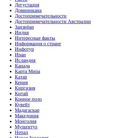
Дегустация
Доминикана
Достопримечательности
Достопримечательности Австралии
Занзибар
Индия
Интересные факты
Информация о стране
Инфотур
Иран
Исландия
Канада
Карта Мира
Катар
Кения
Киргизия
Китай
Конное поло
Кувейт
Мадагаскар
Македония
Монголия
Мультитул
Непал
Новая Зеландия