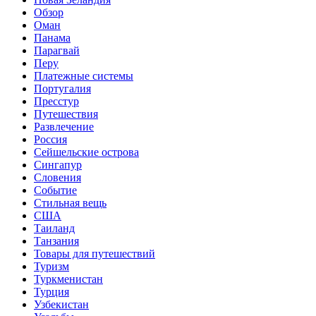
Обзор
Оман
Панама
Парагвай
Перу
Платежные системы
Португалия
Пресстур
Путешествия
Развлечение
Россия
Сейшельские острова
Сингапур
Словения
Событие
Стильная вещь
США
Таиланд
Танзания
Товары для путешествий
Туризм
Туркменистан
Турция
Узбекистан