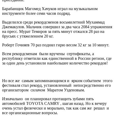
Барабанщик Магомед Хачуков играл на музыкальном
инструменте более семи часов подряд.
Выделился среди рекордсменов восьмилетний Мухаммад
Джемакулов. Мальчик совершил за два часа 2084 упражнения
на пресс. Мурат Темиров за пять минут отжался 28 раз на
брусьях с утяжелением 20 кг.
Роберт Гочияев 70 раз поднял гирю весом 32 кг за 10 минут.
Всем рекордсменам были вручены сертификаты, а
республику отметили как единственной в России регион, где
за один день установили наибольшее количество рекордов!
Но все же самым запоминающимся и ярким событием этого
фестиваля стал рекорд, установленный непосредственно его
организатором силачом Маратом Узденовым.
Изначально он планировал протащить зубами пять
автомобилей TOYOTA CAMRY , шагая назад. Но к вечеру
очень устал физически и морально, так как сам же решал и
все организационные вопросы.