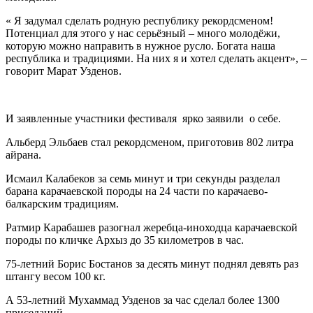
« Я задумал сделать родную республику рекордсменом!
Потенциал для этого у нас серьёзный – много молодёжи,
которую можно направить в нужное русло. Богата наша
республика и традициями. На них я и хотел сделать акцент», –
говорит Марат Узденов.
И заявленные участники фестиваля ярко заявили о себе.
Альберд Эльбаев стал рекордсменом, приготовив 802 литра
айрана.
Исмаил Калабеков за семь минут и три секунды разделал
барана карачаевской породы на 24 части по карачаево-
балкарским традициям.
Ратмир Карабашев разогнал жеребца-иноходца карачаевской
породы по кличке Архыз до 35 километров в час.
75-летний Борис Бостанов за десять минут поднял девять раз
штангу весом 100 кг.
А 53-летний Мухаммад Узденов за час сделал более 1300
приседаний.