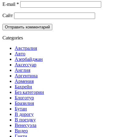
E-mail
*
Сайт
Categories
Австралия
Авто
Азербайджан
Аксессуар
Англия
Аргентина
Армения
Бахрейн
Без категории
Блоготур
Бразилия
Бутан
В дорогу
В поездку
Венесуэла
Видео
Гаити