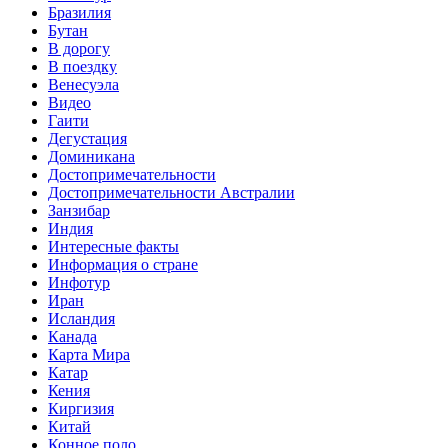
Бразилия
Бутан
В дорогу
В поездку
Венесуэла
Видео
Гаити
Дегустация
Доминикана
Достопримечательности
Достопримечательности Австралии
Занзибар
Индия
Интересные факты
Информация о стране
Инфотур
Иран
Исландия
Канада
Карта Мира
Катар
Кения
Киргизия
Китай
Конное поло