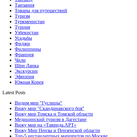
Танзания
Товары для путешествий
Туризм
Туркменистан
Турция
Узбекистан
Усадьбы
Фиджи
Филиппины
Франция
Чили
Шри Ланка
Экскурсии
Эфиопия
Южная Корея
Latest Posts
Видим мир "Гуслицы"
Вижу мир "Скандинавского боя"
Вижу мир Томска и Томской области
Медицинский туризм в Дагестане
Вижу мир на «Таврида.АРТ»
Вижу Мир Пензы и Пензенской области
Топ-5 нестандартных маршрутов по Москве