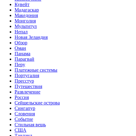
Кувейт
Мадагаскар
Македония
Монголия
Мультитул
Непал
Новая Зеландия
Обзор
Оман
Панама
Парагвай
Перу
Платежные системы
Португалия
Пресстур
Путешествия
Развлечение
Россия
Сейшельские острова
Сингапур
Словения
Событие
Стильная вещь
США
Таиланд