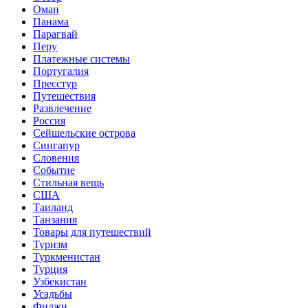
Оман
Панама
Парагвай
Перу
Платежные системы
Португалия
Пресстур
Путешествия
Развлечение
Россия
Сейшельские острова
Сингапур
Словения
Событие
Стильная вещь
США
Таиланд
Танзания
Товары для путешествий
Туризм
Туркменистан
Турция
Узбекистан
Усадьбы
Фиджи