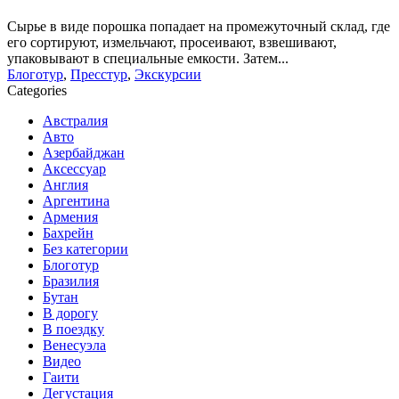
Сырье в виде порошка попадает на промежуточный склад, где
его сортируют, измельчают, просеивают, взвешивают,
упаковывают в специальные емкости. Затем...
Блоготур
,
Пресстур
,
Экскурсии
Categories
Австралия
Авто
Азербайджан
Аксессуар
Англия
Аргентина
Армения
Бахрейн
Без категории
Блоготур
Бразилия
Бутан
В дорогу
В поездку
Венесуэла
Видео
Гаити
Дегустация