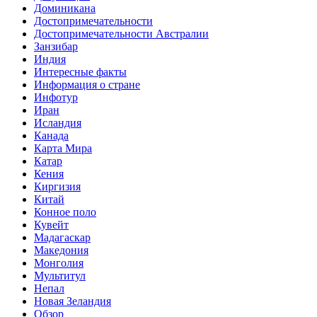
Доминикана
Достопримечательности
Достопримечательности Австралии
Занзибар
Индия
Интересные факты
Информация о стране
Инфотур
Иран
Исландия
Канада
Карта Мира
Катар
Кения
Киргизия
Китай
Конное поло
Кувейт
Мадагаскар
Македония
Монголия
Мультитул
Непал
Новая Зеландия
Обзор