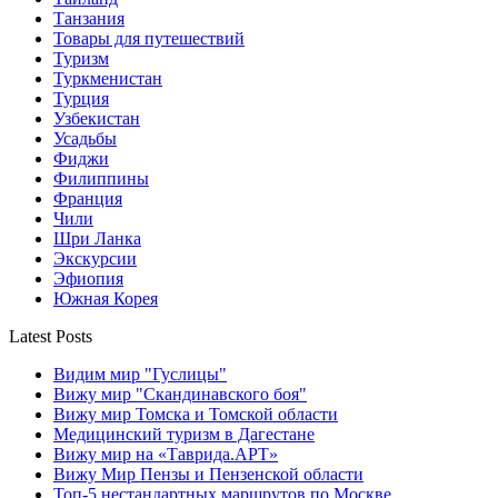
Танзания
Товары для путешествий
Туризм
Туркменистан
Турция
Узбекистан
Усадьбы
Фиджи
Филиппины
Франция
Чили
Шри Ланка
Экскурсии
Эфиопия
Южная Корея
Latest Posts
Видим мир "Гуслицы"
Вижу мир "Скандинавского боя"
Вижу мир Томска и Томской области
Медицинский туризм в Дагестане
Вижу мир на «Таврида.АРТ»
Вижу Мир Пензы и Пензенской области
Топ-5 нестандартных маршрутов по Москве