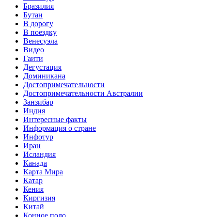
Бразилия
Бутан
В дорогу
В поездку
Венесуэла
Видео
Гаити
Дегустация
Доминикана
Достопримечательности
Достопримечательности Австралии
Занзибар
Индия
Интересные факты
Информация о стране
Инфотур
Иран
Исландия
Канада
Карта Мира
Катар
Кения
Киргизия
Китай
Конное поло