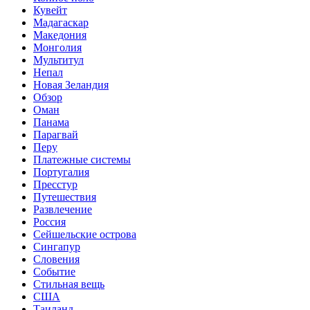
Кувейт
Мадагаскар
Македония
Монголия
Мультитул
Непал
Новая Зеландия
Обзор
Оман
Панама
Парагвай
Перу
Платежные системы
Португалия
Пресстур
Путешествия
Развлечение
Россия
Сейшельские острова
Сингапур
Словения
Событие
Стильная вещь
США
Таиланд