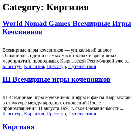
Category:
Киргизия
World Nomad Games-Всемирные Игры
Кочевников
Всемирные игры кочевников — уникальный аналог
Олимпиады, один из самых масштабных и зрелищных
мероприятий, проводимых Кыргызской Республикой уже в...
Блоготур
,
Киргизия
,
Пресстур
,
Путешествия
III Всемирные игры кочевников
III Всемирные игры кочевников: цифры и факты Кыргызстан
в структуре международных отношений После
провозглашения 31 августа 1991 г. своей независи­мости...
Блоготур
,
Киргизия
,
Пресстур
,
Путешествия
Киргизия