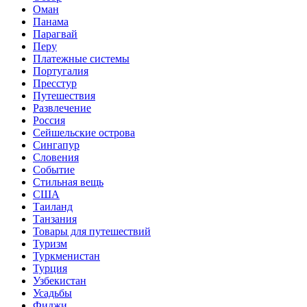
Оман
Панама
Парагвай
Перу
Платежные системы
Португалия
Пресстур
Путешествия
Развлечение
Россия
Сейшельские острова
Сингапур
Словения
Событие
Стильная вещь
США
Таиланд
Танзания
Товары для путешествий
Туризм
Туркменистан
Турция
Узбекистан
Усадьбы
Фиджи