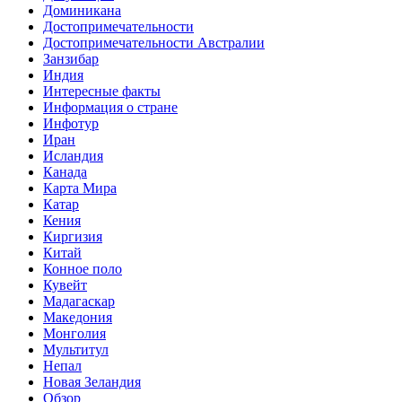
Доминикана
Достопримечательности
Достопримечательности Австралии
Занзибар
Индия
Интересные факты
Информация о стране
Инфотур
Иран
Исландия
Канада
Карта Мира
Катар
Кения
Киргизия
Китай
Конное поло
Кувейт
Мадагаскар
Македония
Монголия
Мультитул
Непал
Новая Зеландия
Обзор