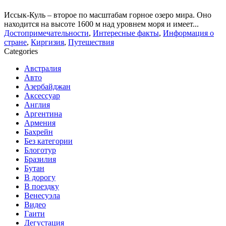
Иссык-Куль – второе по масштабам горное озеро мира. Оно
находится на высоте 1600 м над уровнем моря и имеет...
Достопримечательности
,
Интересные факты
,
Информация о
стране
,
Киргизия
,
Путешествия
Categories
Австралия
Авто
Азербайджан
Аксессуар
Англия
Аргентина
Армения
Бахрейн
Без категории
Блоготур
Бразилия
Бутан
В дорогу
В поездку
Венесуэла
Видео
Гаити
Дегустация