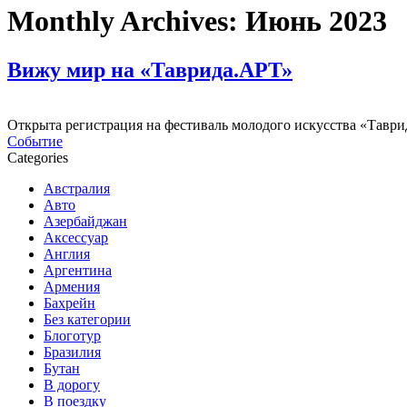
Monthly Archives:
Июнь 2023
Вижу мир на «Таврида.АРТ»
Открыта регистрация на фестиваль молодого искусства «Таврид
Событие
Categories
Австралия
Авто
Азербайджан
Аксессуар
Англия
Аргентина
Армения
Бахрейн
Без категории
Блоготур
Бразилия
Бутан
В дорогу
В поездку