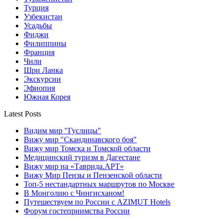
Турция
Узбекистан
Усадьбы
Фиджи
Филиппины
Франция
Чили
Шри Ланка
Экскурсии
Эфиопия
Южная Корея
Latest Posts
Видим мир "Гуслицы"
Вижу мир "Скандинавского боя"
Вижу мир Томска и Томской области
Медицинский туризм в Дагестане
Вижу мир на «Таврида.АРТ»
Вижу Мир Пензы и Пензенской области
Топ-5 нестандартных маршрутов по Москве
В Монголию с Чингисханом!
Путешествуем по России с AZIMUT Hotels
Форум гостеприимства России