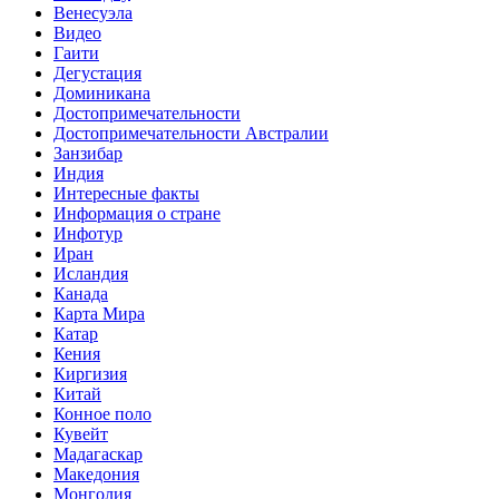
Венесуэла
Видео
Гаити
Дегустация
Доминикана
Достопримечательности
Достопримечательности Австралии
Занзибар
Индия
Интересные факты
Информация о стране
Инфотур
Иран
Исландия
Канада
Карта Мира
Катар
Кения
Киргизия
Китай
Конное поло
Кувейт
Мадагаскар
Македония
Монголия