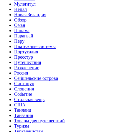
Мультитул
Непал
Новая Зеландия
Обзор
Оман
Панама
Парагвай
Перу
Платежные системы
Португалия
Пресстур
Путешествия
Развлечение
Россия
Сейшельские острова
Сингапур
Словения
Событие
Стильная вещь
США
Таиланд
Танзания
Товары для путешествий
Туризм
Туркменистан