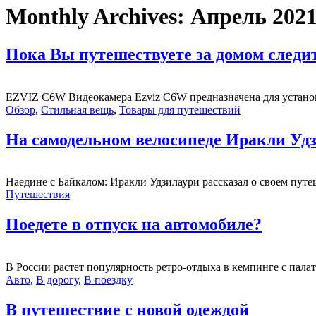
Monthly Archives:
Апрель 202
Пока Вы путешествуете за домом след
EZVIZ C6W Видеокамера Ezviz C6W предназначена для установк
Обзор
,
Стильная вещь
,
Товары для путешествий
На самодельном велосипеде Иракли Удз
Наедине с Байкалом: Иракли Удзилаури рассказал о своем пут
Путешествия
Поедете в отпуск на автомобиле?
В России растет популярность ретро-отдыха в кемпинге с пала
Авто
,
В дорогу
,
В поездку
В путешествие с новой одеждой