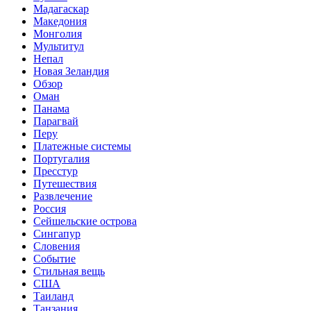
Мадагаскар
Македония
Монголия
Мультитул
Непал
Новая Зеландия
Обзор
Оман
Панама
Парагвай
Перу
Платежные системы
Португалия
Пресстур
Путешествия
Развлечение
Россия
Сейшельские острова
Сингапур
Словения
Событие
Стильная вещь
США
Таиланд
Танзания