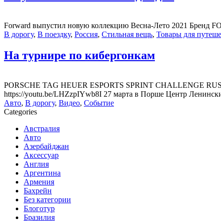
Forward выпустил новую коллекцию Весна-Лето 2021 Бренд F
В дорогу
,
В поездку
,
Россия
,
Стильная вещь
,
Товары для путеш
На турнире по кибергонкам
PORSCHE TAG HEUER ESPORTS SPRINT CHALLENGE RUSSIA G
https://youtu.be/LHZzpIYwb8I 27 марта в Порше Центр Ленински
Авто
,
В дорогу
,
Видео
,
Событие
Categories
Австралия
Авто
Азербайджан
Аксессуар
Англия
Аргентина
Армения
Бахрейн
Без категории
Блоготур
Бразилия