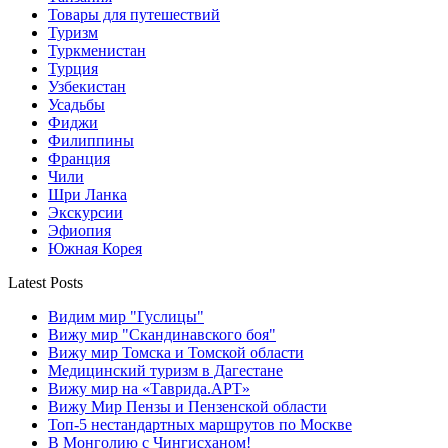
Товары для путешествий
Туризм
Туркменистан
Турция
Узбекистан
Усадьбы
Фиджи
Филиппины
Франция
Чили
Шри Ланка
Экскурсии
Эфиопия
Южная Корея
Latest Posts
Видим мир "Гуслицы"
Вижу мир "Скандинавского боя"
Вижу мир Томска и Томской области
Медицинский туризм в Дагестане
Вижу мир на «Таврида.АРТ»
Вижу Мир Пензы и Пензенской области
Топ-5 нестандартных маршрутов по Москве
В Монголию с Чингисханом!