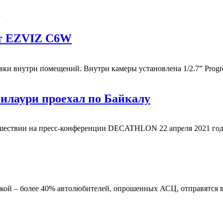
1
ит EZVIZ C6W
и внутри помещений. Внутри камеры установлена 1/2.7” Progres
илаури проехал по Байкалу
ешествии на пресс-конференции DECATHLON 22 апреля 2021 года
ткой – более 40% автолюбителей, опрошенных АСЦ, отправятся в 