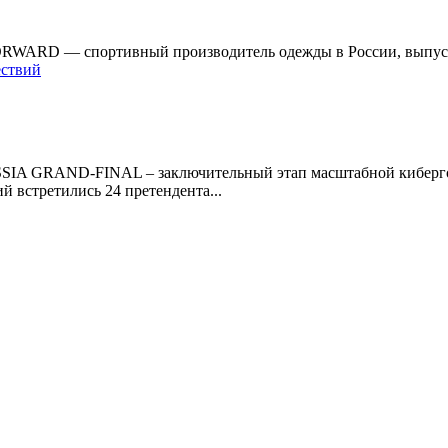
ORWARD — спортивный производитель одежды в России, выпусти
ествий
RAND-FINAL – заключительный этап масштабной кибергон
й встретились 24 претендента...