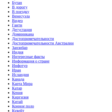
Бутан
В дорогу
В поездку
Венесуэла
Видео
Гаити
Дегустация
Доминикана
Достопримечательности
Достопримечательности Австралии
Занзибар
Индия
Интересные факты
Информация о стране
Инфотур
Иран
Исландия
Канада
Карта Мира
Катар
Кения
Киргизия
Китай
Конное поло
Кувейт