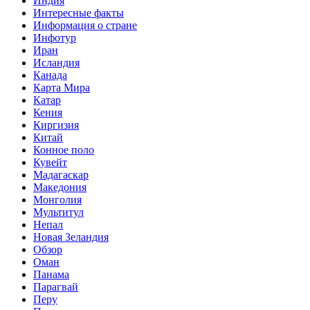
Индия
Интересные факты
Информация о стране
Инфотур
Иран
Исландия
Канада
Карта Мира
Катар
Кения
Киргизия
Китай
Конное поло
Кувейт
Мадагаскар
Македония
Монголия
Мультитул
Непал
Новая Зеландия
Обзор
Оман
Панама
Парагвай
Перу