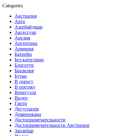
Categories
Австралия
Авто
Азербайджан
Аксессуар
Англия
Аргентина
Армения
Бахрейн
Без категории
Блоготур
Бразилия
Бутан
В дорогу
В поездку
Венесуэла
Видео
Гаити
Дегустация
Доминикана
Достопримечательности
Достопримечательности Австралии
Занзибар