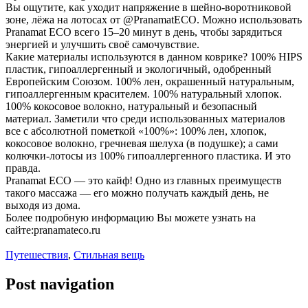
Вы ощутите, как уходит напряжение в шейно-воротниковой
зоне, лёжа на лотосах от @PranamatECO. Можно использовать
Pranamat ECO всего 15–20 минут в день, чтобы зарядиться
энергией и улучшить своё самочувствие.
Какие материалы используются в данном коврике? 100% HIPS
пластик, гипоаллергенный и экологичный, одобренный
Европейским Союзом. 100% лен, окрашенный натуральным,
гипоаллергенным красителем. 100% натуральный хлопок.
100% кокосовое волокно, натуральный и безопасный
материал. Заметили что среди использованных материалов
все с абсолютной пометкой «100%»: 100% лен, хлопок,
кокосовое волокно, гречневая шелуха (в подушке); а сами
колючки-лотосы из 100% гипоаллергенного пластика. И это
правда.
Pranamat ECO — это кайф! Одно из главных преимуществ
такого массажа — его можно получать каждый день, не
выходя из дома.
Более подробную информацию Вы можете узнать на
сайте:pranamateco.ru
Путешествия
,
Стильная вещь
Post navigation