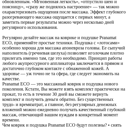
обновленным. «Мгновенная легкость», «отпустило шею и
поясницу», «сразу же поднялось настроение» — так можно
охарактеризовать ощущения после массажа. Эффект глубокого
разогревающего массажа ощущается с первых минут, а
заметить первые результаты можно через несколько дней
регулярного использования.
Регулярно делайте массаж на коврике и подушке Pranamat
ECO, применяйте простые техники. Подушка с «лотосами»
особенно хороша для массажа апоневроза головы. Ее сыпучий
наполнитель (гречневая шелуха) позволяет иголочкам плотно
прилегать именно там, где это необходимо. Принцип работы
любого акупрессурного аппликатора заключается в прямом и
достаточно глубоком контакте с обнаженной кожей. А
здоровье — уж точно не та сфера, где следует экономить на
качестве.
Pranamat ECO — это массажный коврик и подушка нового
поколения. Кстати, Вы можете взять комплект практически на
прокат, то есть в течение 30 дней вы сможете вернуть
комплект и получить деньги обратно. Без существенных
трудо- и времязатрат, а главное, без регулярных денежных
вложений можно ежедневно получать качественный глубокий
массаж, отвечающий вашим нуждам в конкретный момент
времени.
Чем коврик и подушка Pranamat ECO будут полезны? • снять