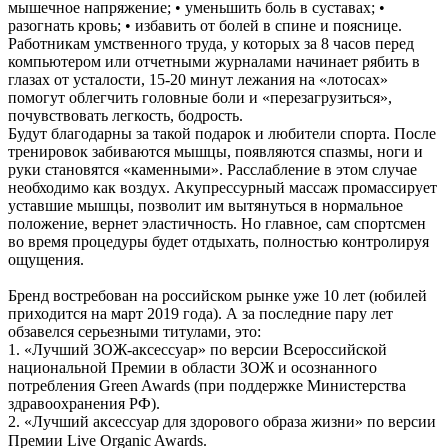
мышечное напряжение; • уменьшить боль в суставах; •
разогнать кровь; • избавить от болей в спине и пояснице.
Работникам умственного труда, у которых за 8 часов перед
компьютером или отчетными журналами начинает рябить в
глазах от усталости, 15-20 минут лежания на «лотосах»
помогут облегчить головные боли и «перезагрузиться»,
почувствовать легкость, бодрость.
Будут благодарны за такой подарок и любители спорта. После
тренировок забиваются мышцы, появляются спазмы, ноги и
руки становятся «каменными». Расслабление в этом случае
необходимо как воздух. Акупрессурный массаж промассирует
уставшие мышцы, позволит им вытянуться в нормальное
положение, вернет эластичность. Но главное, сам спортсмен
во время процедуры будет отдыхать, полностью контролируя
ощущения.
Бренд востребован на российском рынке уже 10 лет (юбилей
приходится на март 2019 года). А за последние пару лет
обзавелся серьезными титулами, это:
1. «Лучший ЗОЖ-аксессуар» по версии Всероссийской
национальной Премии в области ЗОЖ и осознанного
потребления Green Awards (при поддержке Министерства
здравоохранения РФ).
2. «Лучший аксессуар для здорового образа жизни» по версии
Премии Live Organic Awards. ⠀