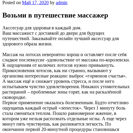
Posted on
Май 17, 2020
by
admin
Возьми в путешествие массажер
Акссесуар для здоровья в каждый дом.
Ваш массажист с доставкой до двери для будущих
путешествий. Заказывайте онлайн лучший аксессуар для
здорового образа жизни.
Массаж на лотосах невероятно хорош и оставляет после себя
сладкое послевкусие -удовольствие от массажа по-королевски.
К ощущениям от колючих лотосов нужно привыкнуть.
Прикосновения лотосов, как ни странно, вызывают у
организма интересные реакции: выброс «гормонов счастья».
А массаж ещё и снижает уровень стресса, и после него
испытываем чувство удовлетворения. Никаких утомительных
растираний – проблемные зоны горят, как на раскалённой
сковородке.
Первое применение оказалось болезненным. Будто отчетливо
ощущаешь каждый острый «лепесток». Через 1 минуту боль
стала сменяться теплом. Пошло равномерное жжение, в
котором уже нельзя распознать отдельные иглы. А еще через
минут пять чувствуешь, как разливается легкость. По
окончании первой 20-минутной процедуры становишься