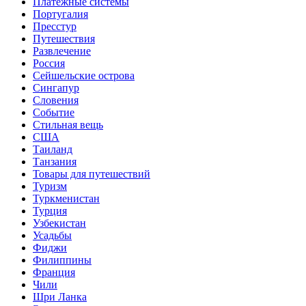
Платежные системы
Португалия
Пресстур
Путешествия
Развлечение
Россия
Сейшельские острова
Сингапур
Словения
Событие
Стильная вещь
США
Таиланд
Танзания
Товары для путешествий
Туризм
Туркменистан
Турция
Узбекистан
Усадьбы
Фиджи
Филиппины
Франция
Чили
Шри Ланка