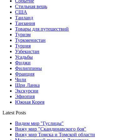
Событие
Стильная вещь
США
Таиланд
Танзания
Товары для путешествий
Туризм
Туркменистан
Турция
Узбекистан
Усадьбы
Фиджи
Филиппины
Франция
Чили
Шри Ланка
Экскурсии
Эфиопия
Южная Корея
Latest Posts
Видим мир "Гуслицы"
Вижу мир "Скандинавского боя"
Вижу мир Томска и Томской области