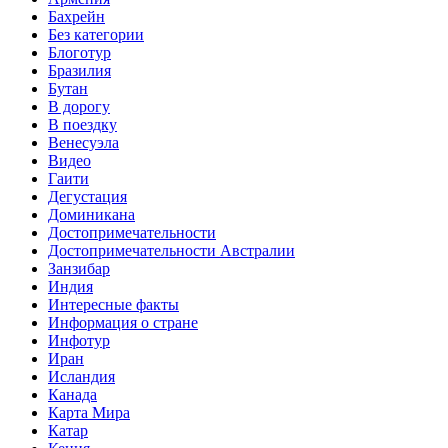
Бахрейн
Без категории
Блоготур
Бразилия
Бутан
В дорогу
В поездку
Венесуэла
Видео
Гаити
Дегустация
Доминикана
Достопримечательности
Достопримечательности Австралии
Занзибар
Индия
Интересные факты
Информация о стране
Инфотур
Иран
Исландия
Канада
Карта Мира
Катар