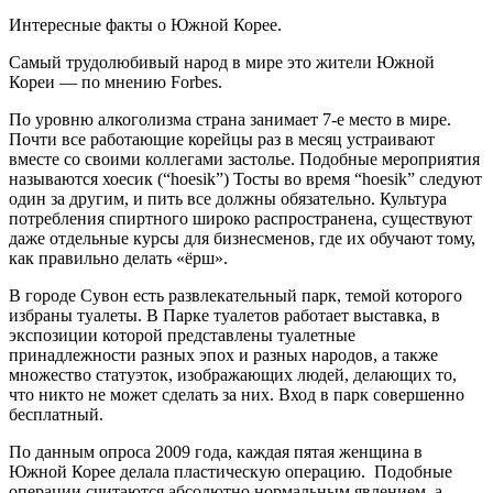
Интересные факты о Южной Корее.
Самый трудолюбивый народ в мире это жители Южной
Кореи — по мнению Forbеs.
По уровню алкоголизма страна занимает 7-е место в мире.
Почти все работающие корейцы раз в месяц устраивают
вместе со своими коллегами застолье. Подобные мероприятия
называются хоесик (“hoesik”) Тосты во время “hoesik” следуют
один за другим, и пить все должны обязательно. Культура
потребления спиртного широко распространена, существуют
даже отдельные курсы для бизнесменов, где их обучают тому,
как правильно делать «ёрш».
В городе Сувон есть развлекательный парк, темой которого
избраны туалеты. В Парке туалетов работает выставка, в
экспозиции которой представлены туалетные
принадлежности разных эпох и разных народов, а также
множество статуэток, изображающих людей, делающих то,
что никто не может сделать за них. Вход в парк совершенно
бесплатный.
По данным опроса 2009 года, каждая пятая женщина в
Южной Корее делала пластическую операцию. Подобные
операции считаются абсолютно нормальным явлением, а