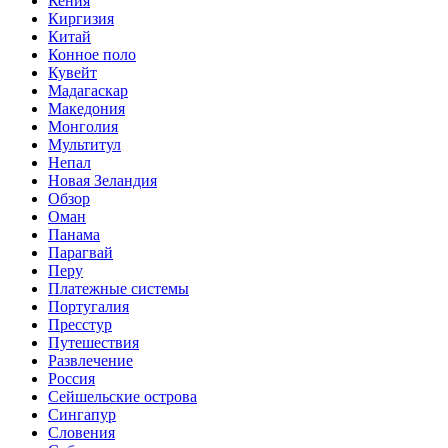
Кения
Киргизия
Китай
Конное поло
Кувейт
Мадагаскар
Македония
Монголия
Мультитул
Непал
Новая Зеландия
Обзор
Оман
Панама
Парагвай
Перу
Платежные системы
Португалия
Пресстур
Путешествия
Развлечение
Россия
Сейшельские острова
Сингапур
Словения