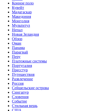
Конное поло
Кувейт
Мадагаскар
Македония
Монголия
Мультитул
Непал
Новая Зеландия
Обзор
Оман
Панама
Парагвай
Перу
Платежные системы
Португалия
Пресстур
Путешествия
Развлечение
Россия
Сейшельские острова
Сингапур
Словения
Событие
Стильная вещь
США