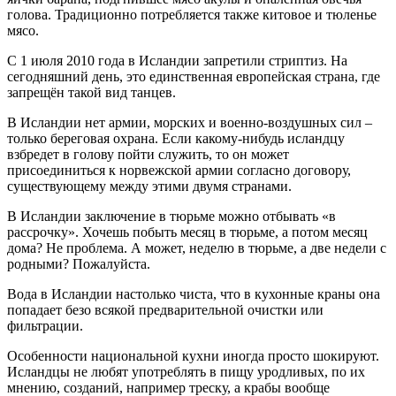
голова. Традиционно потребляется также китовое и тюленье
мясо.
С 1 июля 2010 года в Исландии запретили стриптиз. На
сегодняшний день, это единственная европейская страна, где
запрещён такой вид танцев.
В Исландии нет армии, морских и военно-воздушных сил –
только береговая охрана. Если какому-нибудь исландцу
взбредет в голову пойти служить, то он может
присоединиться к норвежской армии согласно договору,
существующему между этими двумя странами.
В Исландии заключение в тюрьме можно отбывать «в
рассрочку». Хочешь побыть месяц в тюрьме, а потом месяц
дома? Не проблема. А может, неделю в тюрьме, а две недели с
родными? Пожалуйста.
Вода в Исландии настолько чиста, что в кухонные краны она
попадает безо всякой предварительной очистки или
фильтрации.
Особенности национальной кухни иногда просто шокируют.
Исландцы не любят употреблять в пищу уродливых, по их
мнению, созданий, например треску, а крабы вообще