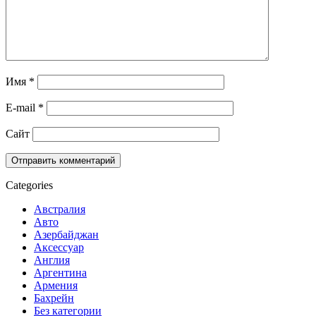
Имя
*
E-mail
*
Сайт
Categories
Австралия
Авто
Азербайджан
Аксессуар
Англия
Аргентина
Армения
Бахрейн
Без категории