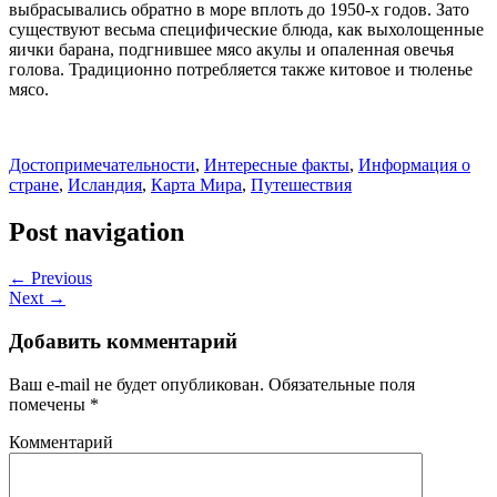
выбрасывались обратно в море вплоть до 1950-х годов. Зато
существуют весьма специфические блюда, как выхолощенные
яички барана, подгнившее мясо акулы и опаленная овечья
голова. Традиционно потребляется также китовое и тюленье
мясо.
Достопримечательности
,
Интересные факты
,
Информация о
стране
,
Исландия
,
Карта Мира
,
Путешествия
Post navigation
← Previous
Next →
Добавить комментарий
Ваш e-mail не будет опубликован.
Обязательные поля
помечены
*
Комментарий