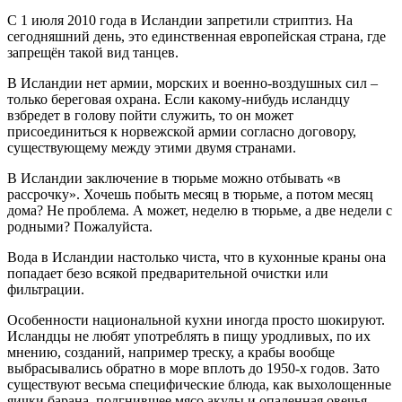
С 1 июля 2010 года в Исландии запретили стриптиз. На
сегодняшний день, это единственная европейская страна, где
запрещён такой вид танцев.
В Исландии нет армии, морских и военно-воздушных сил –
только береговая охрана. Если какому-нибудь исландцу
взбредет в голову пойти служить, то он может
присоединиться к норвежской армии согласно договору,
существующему между этими двумя странами.
В Исландии заключение в тюрьме можно отбывать «в
рассрочку». Хочешь побыть месяц в тюрьме, а потом месяц
дома? Не проблема. А может, неделю в тюрьме, а две недели с
родными? Пожалуйста.
Вода в Исландии настолько чиста, что в кухонные краны она
попадает безо всякой предварительной очистки или
фильтрации.
Особенности национальной кухни иногда просто шокируют.
Исландцы не любят употреблять в пищу уродливых, по их
мнению, созданий, например треску, а крабы вообще
выбрасывались обратно в море вплоть до 1950-х годов. Зато
существуют весьма специфические блюда, как выхолощенные
яички барана, подгнившее мясо акулы и опаленная овечья