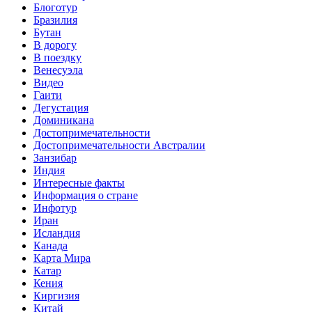
Блоготур
Бразилия
Бутан
В дорогу
В поездку
Венесуэла
Видео
Гаити
Дегустация
Доминикана
Достопримечательности
Достопримечательности Австралии
Занзибар
Индия
Интересные факты
Информация о стране
Инфотур
Иран
Исландия
Канада
Карта Мира
Катар
Кения
Киргизия
Китай