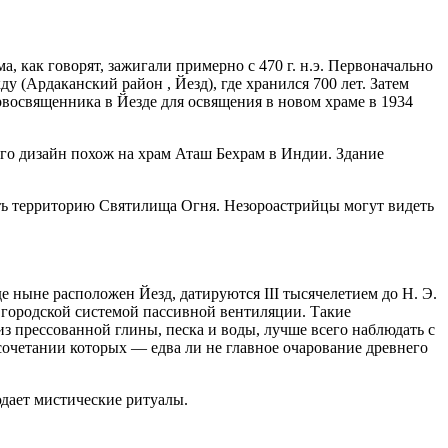
 как говорят, зажигали примерно с 470 г. н.э. Первоначально
у (Ардаканский район , Йезд), где хранился 700 лет. Затем
ервосвященника в Йезде для освящения в новом храме в 1934
Его дизайн похож на храм Аташ Бехрам в Индии. Здание
ать территорию Святилища Огня. Незороастрийцы могут видеть
 ныне расположен Йезд, датируются III тысячелетием до Н. Э.
 городской системой пассивной вентиляции. Такие
з прессованной глины, песка и воды, лучше всего наблюдать с
четании которых — едва ли не главное очарование древнего
дает мистические ритуалы.