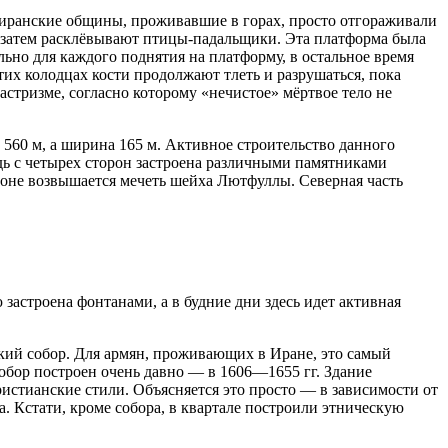
 иранские общины, проживавшие в горах, просто отгораживали
 затем расклёвывают птицы-падальщики. Эта платформа была
ьно для каждого поднятия на платформу, в остальное время
их колодцах кости продолжают тлеть и разрушаться, пока
стризме, согласно которому «нечистое» мёртвое тело не
560 м, а ширина 165 м. Активное строительство данного
дь с четырех сторон застроена различными памятниками
роне возвышается мечеть шейха Лютфуллы. Северная часть
астроена фонтанами, а в будние дни здесь идет активная
ский собор. Для армян, проживающих в Иране, это самый
обор построен очень давно — в 1606—1655 гг. Здание
ристианские стили. Объясняется это просто — в зависимости от
а. Кстати, кроме собора, в квартале построили этническую