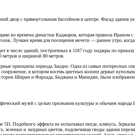
ий двор с прямоугольным бассейном в центре. Фасад здания ук
дами во времена династии Каджаров, которая правила Ираном с 
лок. Лучшее время для посещения мечети — раннее утро, когда 
одит в число зданий, построенных в 1187 году хиджры по приказ
0 метров и шириной 80 метров.
рные принципы периода Зандие. Одна из самых интересных секц
ое сооружение, в котором восемь цветных колонн держат купол
 истории Ширин и Фархада, Биджана и Манидже, были изображен
рафический музей с целью признания культуры и обычаев народа 
иле 5D. Подобного эффекта не испытывал нигде, клянусь. Зеркаль
их, зеленых и лазурных цветов, подсвечивая своды здания пер
на месте разрушившихся от землетрясения зданий. Арки, стены 