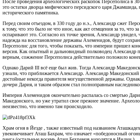
После проведения археологических раскопок Персеполиса в 30
это остатки дворца мифического персидского царя Джамшида, 
исторического памятника.
Перед своим отъездом, в 330 году до н.э., Александр сжег Пе
к тому, что это было не что иное, как акт отмщения за то, чт
оспаривают это. Согласно их точке зрения, Александр увидел, 
надежда на восстановление державы Ахеменидов, будут сохран
Персеполис для того, чтобы показать, что империи пришел ко
версия. Как опытный и дальновидный полководец Александр п
верным, сожжение Персеполиса действительно положило коне
Однако Дарий III всё еще был жив. Тогда Александр Македонск
узнали, что приближается Александр. Александр Македонский 
достойные некогда правителя могущественной державы. Однако 
дочери Дария, и таким образом стал полноправным наследнико
Империя Ахеменидов окончательно распалась со смертью Дария 
Македонского, но уже утратил свое прежнее значение. Археол
неизвестно, что именно там происходило.
Храм огня в Йезде , также известный под названием Аташкадех
увековечивает Аташ Бахрам, что означает «победоносный огон
ранга (остальные восемь Аташ Бехрамов находятся в Индии ).