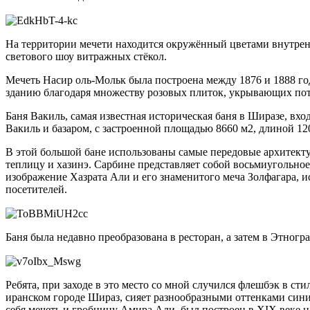
На территории мечети находится окружённый цветами внутренн
светового шоу витражных стёкол.
Мечеть Насир оль-Мольк была построена между 1876 и 1888 го
зданию благодаря множеству розовых плиток, укрывающих пото
Баня Вакиль, самая известная историческая баня в Ширазе, вх
Вакиль и базаром, с застроенной площадью 8660 м2, длиной 12
В этой большой бане использованы самые передовые архитекту
теплицу и хазинэ. Сарбине представляет собой восьмиугольн
изображение Хазрата Али и его знаменитого меча Золфагара,
посетителей.
Баня была недавно преобразована в ресторан, а затем в Этног
Ребята, при заходе в это место со мной случился флешбэк в ст
иранском городе Шираз, сияет разнообразными оттенками син
себя мечеть и гробницу Амира Али, был построен в XIX веке 