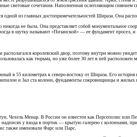
нные световые сочетания. Наполненная ослепляющим сиянием с
тся одной из главных достопримечательностей Шираза. Она распол
стью никогда не была. Она представляет собой монументальное с
да в шутку называют «Пизанской» — ее фундамент просел, и о
сти располагался королевский двор, поэтому внутри можно увид
ользовалась как тюрьма, но уже более 30 лет в ней расположен 
ый в 55 километрах к северо-востоку от Шираза. Его история на
л Трипилон и Зал ста колонн, фундаменты сокровищницы и жилых
ун, Чехель Менар. В России он известен как Персеполис или Пер
 в надписях у входа в портик — крытую галерею с колоннами, п
ис также именовали Фарс или Парс.