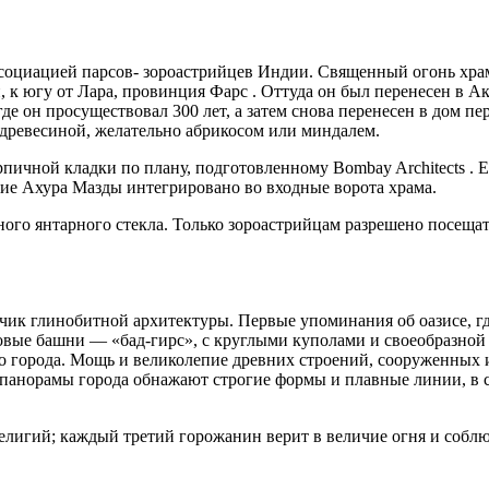
оциацией парсов- зороастрийцев Индии. Священный огонь храма,
 к югу от Лара, провинция Фарс . Оттуда он был перенесен в Акд
де он просуществовал 300 лет, а затем снова перенесен в дом п
 древесиной, желательно абрикосом или миндалем.
пичной кладки по плану, подготовленному Bombay Architects . 
ие Ахура Мазды интегрировано во входные ворота храма.
ного янтарного стекла. Только зороастрийцам разрешено посещ
к глинобитной архитектуры. Первые упоминания об оазисе, где
овые башни — «бад-гирс», с круглыми куполами и своеобразной
о города. Мощь и великолепие древних строений, сооруженных и
анорамы города обнажают строгие формы и плавные линии, в со
елигий; каждый третий горожанин верит в величие огня и соблю