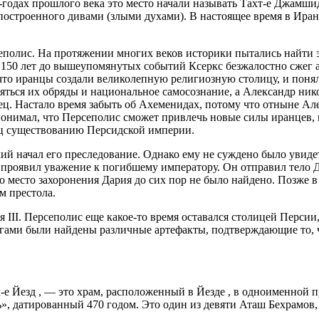
-годах прошлого века это место начали называть Тахт-е Джамш
построенного дивами (злыми духами). В настоящее время в Ира
рсеполис. На протяжении многих веков историки пытались найти
о за 150 лет до вышеупомянутых событий Ксеркс безжалостно сже
что иранцы создали великолепную религиозную столицу, и понял,
яться их обряды и национальное самосознание, а Александр ник
нец. Настало время забыть об Ахеменидах, потому что отныне А
онимал, что Персеполис сможет привлечь новые силы иранцев, 
ц существованию Персидской империи.
ий начал его преследование. Однако ему не суждено было увиде
проявил уважение к погибшему императору. Он отправил тело Д
место захоронения Дария до сих пор не было найдено. Позже в С
м престола.
III. Персеполис еще какое-то время оставался столицей Персии
огами были найдены различные артефакты, подтверждающие то, ч
-е Йезд , — это храм, расположенный в Йезде , в одноименной 
ь», датированный 470 годом. Это один из девяти Аташ Бехрамов