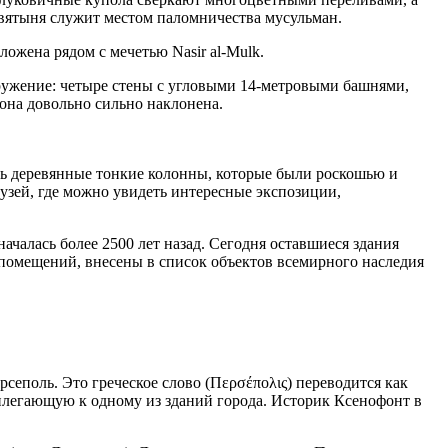
вятыня служит местом паломничества мусульман.
ожена рядом с мечетью Nasir al-Mulk.
ооружение: четыре стены с угловыми 14-метровыми башнями,
на довольно сильно наклонена.
еть деревянные тонкие колонны, которые были роскошью и
музей, где можно увидеть интересные экспозиции,
чалась более 2500 лет назад. Сегодня оставшиеся здания
 помещений, внесены в список объектов всемирного наследия
сеполь. Это греческое слово (Περσέπολις) переводится как
рилегающую к одному из зданий города. Историк Ксенофонт в