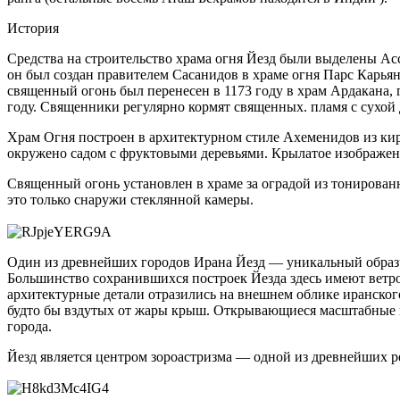
История
Средства на строительство храма огня Йезд были выделены Асс
он был создан правителем Сасанидов в храме огня Парс Карьян,
священный огонь был перенесен в 1173 году в храм Ардакана, г
году. Священники регулярно кормят священных. пламя с сухой
Храм Огня построен в архитектурном стиле Ахеменидов из кир
окружено садом с фруктовыми деревьями. Крылатое изображен
Священный огонь установлен в храме за оградой из тонирован
это только снаружи стеклянной камеры.
Один из древнейших городов Ирана Йезд — уникальный образчи
Большинство сохранившихся построек Йезда здесь имеют ветр
архитектурные детали отразились на внешнем облике иранског
будто бы вздутых от жары крыш. Открывающиеся масштабные п
города.
Йезд является центром зороастризма — одной из древнейших р