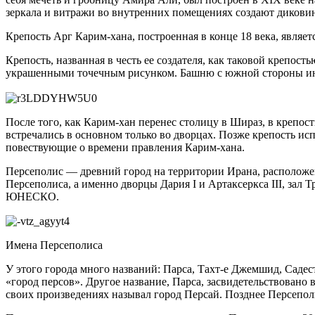
зеркала и витражи во внутренних помещениях создают дикови
Крепость Арг Карим-хана, построенная в конце 18 века, являе
Крепость, названная в честь ее создателя, как таковой крепо
украшенными точечным рисунком. Башню с южной стороны иног
После того, как Карим-хан перенес столицу в Шираз, в крепо
встречались в основном только во дворцах. Позже крепость исп
повествующие о времени правления Карим-хана.
Персеполис — древний город на территории Ирана, расположенн
Персеполиса, а именно дворцы Дария I и Артаксеркса III, за
ЮНЕСКО.
Имена Персеполиса
У этого города много названий: Парса, Тахт-е Джемшид, Садест
«город персов». Другое название, Парса, засвидетельствовано
своих произведениях называл город Персай. Позднее Персепол