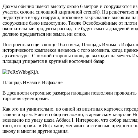
Дахмы обычно имеют высоту около 6 метров и сооружаются из
участок склона сплошной кирпичной стеной). На решётчатых 
недоступна взору снаружи, поскольку закрывалась высоким пар
сооружение было недоступно. Также Освобождённые от плоти ко
окончательные продукты распада не будут смыты дождевой водо
должно предаваться ни земле, ни огню.
Построенная еще в конце 16-го века, Площадь Имама в Исфаха
исторического комплекса началось с того момента, когда ира
архитектуры. С южной стороны площадь выходит на мечеть Им
площади упирается в крупный восточный базар.
Площадь Имама в Исфахане
В древности огромные размеры площади позволяли проводить зд
торговля сувенирами.
Как это ни удивительно, но одной из визитных карточек перси
главный храм. Найти собор несложно, в армянском квартале Н
возведено по указу шаха Аббаса I. Интересно, что собор выгля
того, кто правил в Исфахане, менялись и стилевые предпочтен
школу и многие другие здания.