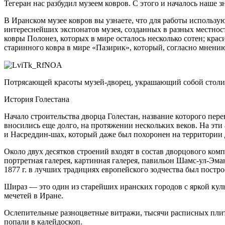
Тегеран нас разбудил музеем ковров. С этого и началось наше 
В Иранском музее ковров вы узнаете, что для работы использую
интереснейших экспонатов музея, созданных в разных местност
ковры Полонез, которых в мире осталось несколько сотен; кра
старинного ковра в мире «Пазирик», который, согласно мнению
Потрясающей красоты музей-дворец, украшающий собой столиц
История Голестана
Начало строительства дворца Голестан, название которого пере
вносились еще долго, на протяжении нескольких веков. На эт
и Насреддин-шах, который даже был похоронен на территории 
Около двух десятков строений входят в состав дворцового ком
портретная галерея, картинная галерея, павильон Шамс-ул-Эм
1877 г. в лучших традициях европейского зодчества был постро
Шираз — это один из старейших иранских городов с яркой куль
мечетей в Иране.
Ослепительные разноцветные витражи, тысячи расписных плито
попали в калейдоскоп.