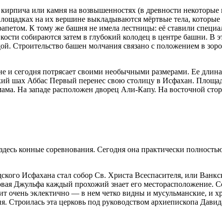
 кирпича или камня на возвышенностях (в древности некоторые
площадках на их вершине выкладываются мёртвые тела, которые
апетом. К тому же башня не имела лестницы: её ставили специал
сти собираются затем в глубокий колодец в центре башни. В эт
й. Строительство башен молчания связано с положением в зороа
не и сегодня потрясает своими необычными размерами. Ее длина 
нский шах Аббас Первый перенес свою столицу в Исфахан. Площа
ама. На западе расположен дворец Али-Капу. На восточной сто
есь конные соревнования. Сегодня она практически полностью з
дского Исфахана стал собор Св. Христа Всеспасителя, или Ванк
овая Джульфа каждый прохожий знает его месторасположение. С
дит очень эклектично — в нем четко видны и мусульманские, и х
ия. Строилась эта церковь под руководством архиепископа Давид