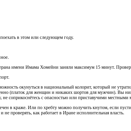
поехать в этом или следующем году.
иное.
герана имени Имама Хомейни заняли максимум 15 минут. Провер
порт.
можность окунуться в национальный колорит, который не утратил
венно (платок для женщин и никаких шортов для мужчин). Вы ниг
ку, не соприкоснётесь с опасностью или приставучими местным
мечен в краже. Или по хребту можно получить кнутом, если пуст
и не проверять, как работает в Иране исполнительная власть.