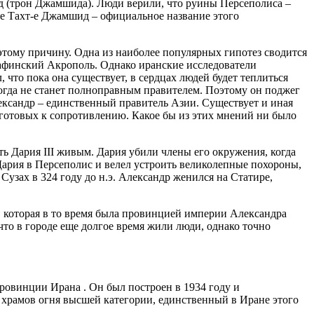
ид (трон Джамшида). Люди верили, что руины Персеполиса –
не Тахт-е Джамшид – официальное название этого
 этому причину. Одна из наиболее популярных гипотез сводится
г афинский Акрополь. Однако иранские исследователи
 что пока она существует, в сердцах людей будет теплиться
огда не станет полноправным правителем. Поэтому он поджег
лександр – единственный правитель Азии. Существует и иная
готовых к сопротивлению. Какое бы из этих мнений ни было
ть Дария III живым. Дария убили члены его окружения, когда
ария в Персеполис и велел устроить великолепные похороны,
узах в 324 году до н.э. Александр женился на Статире,
, которая в то время была провинцией империи Александра
то в городе еще долгое время жили люди, однако точно
провинции Ирана . Он был построен в 1934 году и
, храмов огня высшей категории, единственный в Иране этого