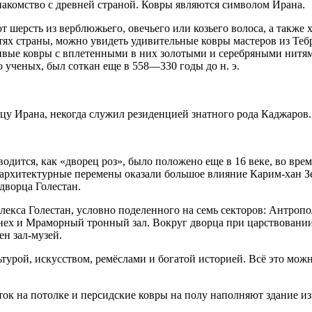
знакомство с древней страной. Ковры являются символом Ирана.
т шерсть из верблюжьего, овечьего или козьего волоса, а также
ях страны, можно увидеть удивительные ковры мастеров из Тебри
сивые ковры с вплетенными в них золотыми и серебряными нитям
 ученых, был соткан еще в 558—330 годы до н. э.
у Ирана, некогда служил резиденцией знатного рода Каджаров.
водится, как «дворец роз», было положено еще в 16 веке, во вр
и архитектурные перемены оказали большое влияние Карим-хан З
дворца Голестан.
плекса Голестан, условно поделенного на семь секторов: Антроп
анех и Мраморный тронный зал. Вокруг дворца при царствовани
ен зал-музей.
турой, искусством, ремёслами и богатой историей. Всё это мож
к на потолке и персидские ковры на полу наполняют здание изн