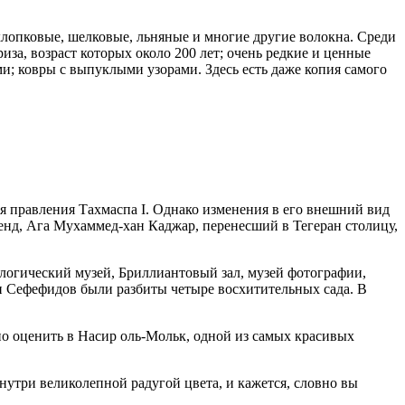
 хлопковые, шелковые, льняные и многие другие волокна. Среди
за, возраст которых около 200 лет; очень редкие и ценные
и; ковры с выпуклыми узорами. Здесь есть даже копия самого
емя правления Тахмаспа I. Однако изменения в его внешний вид
енд, Ага Мухаммед-хан Каджар, перенесший в Тегеран столицу,
ологический музей, Бриллиантовый зал, музей фотографии,
и Сефефидов были разбиты четыре восхитительных сада. В
но оценить в Насир оль-Мольк, одной из самых красивых
утри великолепной радугой цвета, и кажется, словно вы