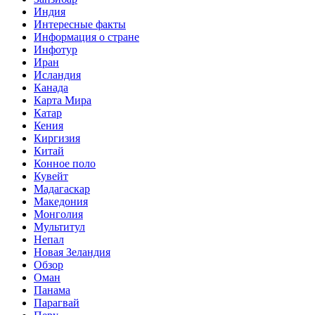
Индия
Интересные факты
Информация о стране
Инфотур
Иран
Исландия
Канада
Карта Мира
Катар
Кения
Киргизия
Китай
Конное поло
Кувейт
Мадагаскар
Македония
Монголия
Мультитул
Непал
Новая Зеландия
Обзор
Оман
Панама
Парагвай