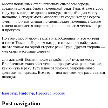
МостВлюбленных стал негласным символом города,
соединившим два берега тюменской реки Тура. А уже в 2003
году здесь впервые прошел конкурс, который и дал мосту
название. Сегодня мост Влюбленных соединяет два берега
Туры — по нему спешат по своим делам тюменцы, а ближе
к ночи включается подсветка, и он становится местом встреч
и прогулок.
По этому мосту любят гулять и влюбленные, и все жители
и гости Тюмени. Под ним находится каменная набережная —
но это только на одной стороне реки Туры. Другая сторона —
уже самая настоящая деревня.
Для жителей Тюмени после свадьбы пройтись по мосту
Влюбленных стало обязательной программой, равно так же,
как кинуть в реку Туру ключ от замочка, закрепленного
здесь же, на перилах. Все это — под девизом «не расставаться
никогда».
Блоготур
,
Инфотур
,
Пресстур
,
Россия
Post navigation