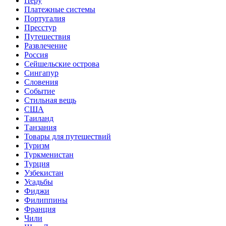
Перу
Платежные системы
Португалия
Пресстур
Путешествия
Развлечение
Россия
Сейшельские острова
Сингапур
Словения
Событие
Стильная вещь
США
Таиланд
Танзания
Товары для путешествий
Туризм
Туркменистан
Турция
Узбекистан
Усадьбы
Фиджи
Филиппины
Франция
Чили