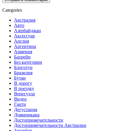
Categories
Австралия
Авто
Азербайджан
Аксессуар
Англия
Аргентина
Армения
Бахрейн
Без категории
Блоготур
Бразилия
Бутан
В дорогу
В поездку
Венесуэла
Видео
Гаити
Дегустация
Доминикана
Достопримечательности
Достопримечательности Австралии
Занзибар