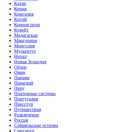
Катар
Кения
Киргизия
Китай
Конное поло
Кувейт
Мадагаскар
Македония
Монголия
Мультитул
Непал
Новая Зеландия
Обзор
Оман
Панама
Парагвай
Перу
Платежные системы
Португалия
Пресстур
Путешествия
Развлечение
Россия
Сейшельские острова
Сингапур