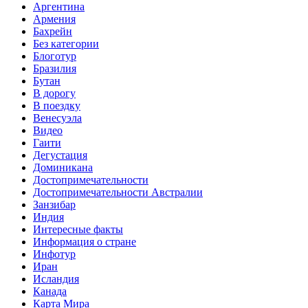
Аргентина
Армения
Бахрейн
Без категории
Блоготур
Бразилия
Бутан
В дорогу
В поездку
Венесуэла
Видео
Гаити
Дегустация
Доминикана
Достопримечательности
Достопримечательности Австралии
Занзибар
Индия
Интересные факты
Информация о стране
Инфотур
Иран
Исландия
Канада
Карта Мира