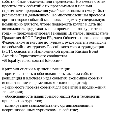
события были отменены или перенесены. Но вместе с этим
проекты этих событий с их программами и новыми
стратегиями продвижения уже были созданы и смогут быть
реализованы в дальнейшем. По многочисленным просьбам
организаторов событий мы вновь вводим эту специальную
номинацию для того, чтобы поддержать коллег и дать им
возможность представить свои проекты на конкурсе этого
года», – прокомментировал Геннадий Шаталов, председатель
Правления ФРОС Region PR, член Общественного совета при
Федеральном агентстве по туризму, руководитель комиссии
по событийному туризму Российского союза туриндустрии
(РСТ), основатель Национальной премии Russian Event
Awards и Туристического сообщества
«#ПораПутешествоватьПоРоссии».
Критерии оценки в данной номинации:
– оригинальность и обоснованность замысла события
(концепция и ключевая идея события, экономика события,
использование современных методик и средств);
– значимость проекта события для развития и продвижения
территории;
– обоснованность планируемого масштаба и технологии
привлечения туристов;
– планируемое взаимодействие с организованным и
неорганизованным турпотоком на событие;