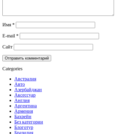
Имя
*
E-mail
*
Сайт
Categories
Австралия
Авто
Азербайджан
Аксессуар
Англия
Аргентина
Армения
Бахрейн
Без категории
Блоготур
Бразилия