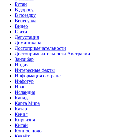
Бутан
В дорогу
В поездку
Венесуэла
Видео
Гаити
Дегустация
Доминикана
Достопримечательности
Достопримечательности Австралии
Занзибар
Индия
Интересные факты
Информация о стране
Инфотур
Иран
Исландия
Канада
Карта Мира
Катар
Кения
Киргизия
Китай
Конное поло
Кувейт