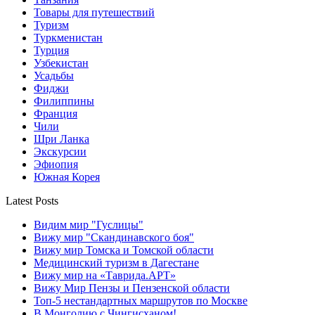
Товары для путешествий
Туризм
Туркменистан
Турция
Узбекистан
Усадьбы
Фиджи
Филиппины
Франция
Чили
Шри Ланка
Экскурсии
Эфиопия
Южная Корея
Latest Posts
Видим мир "Гуслицы"
Вижу мир "Скандинавского боя"
Вижу мир Томска и Томской области
Медицинский туризм в Дагестане
Вижу мир на «Таврида.АРТ»
Вижу Мир Пензы и Пензенской области
Топ-5 нестандартных маршрутов по Москве
В Монголию с Чингисханом!