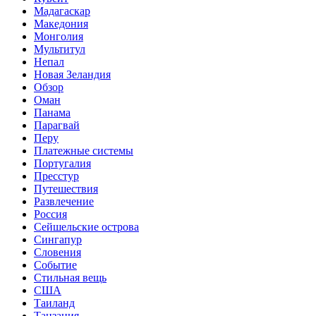
Мадагаскар
Македония
Монголия
Мультитул
Непал
Новая Зеландия
Обзор
Оман
Панама
Парагвай
Перу
Платежные системы
Португалия
Пресстур
Путешествия
Развлечение
Россия
Сейшельские острова
Сингапур
Словения
Событие
Стильная вещь
США
Таиланд
Танзания