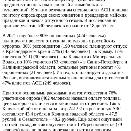
предпочтут использовать личный автомобиль для
путешествий. К таким результатам специалисты АСЦ пришли
по итогу опроса среди своих клиентов в преддверии майских
праздников и начала отпускного сезона. В исследовании
приняли участие 530 человек в возрасте от 18 до 55 лет.
В 2021 году более 80% опрошенных (424 человека)
планируют провести отпуск на популярных российских
курортах: 36% респондентов (190 человек) планируют отпуск
в Краснодарском крае и 27% (143 человека) – в Крыму, 17%
клиентов АСЦ (90 человек) – на Кавказских Минеральных
Водах, по 10% туристов (53 человека) – в Санкт-Петербурге и
Калининградской области, остальные регионы посетят 4%
опрошенных (21 человек). Из тех, кто планирует отдыхать в
России, воспользуются личным транспортом для путешествий
47% клиентов АСЦ (249 человек).
При этом основными расходами в автопутешествии 76%
участников опроса (402 человека) назвали оплату топлива,
цена которого отличается в зависимости от региона. Так в
Калужской области цена за литр АИ-92 на розничных АЗС
составляет 43,4 рубля, в Калининградской области – 47,5
рублей, в Севастополе – 48,2 рублей. Еще одной ощутимой
статьей расходов в автопутешествии 15% респондентов (79
человек) назвали оплату проезда по платным дорогам,