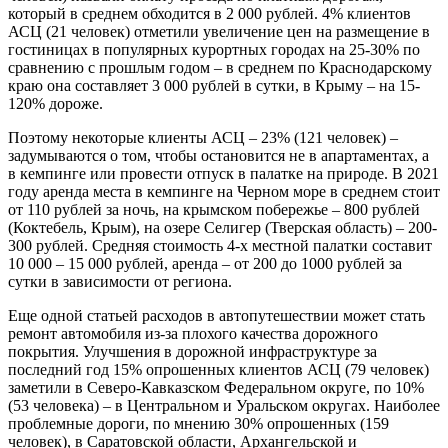
который в среднем обходится в 2 000 рублей. 4% клиентов
АСЦ (21 человек) отметили увеличение цен на размещение в
гостиницах в популярных курортных городах на 25-30% по
сравнению с прошлым годом – в среднем по Краснодарскому
краю она составляет 3 000 рублей в сутки, в Крыму – на 15-
120% дороже.
Поэтому некоторые клиенты АСЦ – 23% (121 человек) –
задумываются о том, чтобы остановится не в апартаментах, а
в кемпинге или провести отпуск в палатке на природе. В 2021
году аренда места в кемпинге на Черном море в среднем стоит
от 110 рублей за ночь, на крымском побережье – 800 рублей
(Коктебель, Крым), на озере Селигер (Тверская область) – 200-
300 рублей. Средняя стоимость 4-х местной палатки составит
10 000 – 15 000 рублей, аренда – от 200 до 1000 рублей за
сутки в зависимости от региона.
Еще одной статьей расходов в автопутешествии может стать
ремонт автомобиля из-за плохого качества дорожного
покрытия. Улучшения в дорожной инфраструктуре за
последний год 15% опрошенных клиентов АСЦ (79 человек)
заметили в Северо-Кавказском Федеральном округе, по 10%
(53 человека) – в Центральном и Уральском округах. Наиболее
проблемные дороги, по мнению 30% опрошенных (159
человек), в Саратовской области, Архангельской и