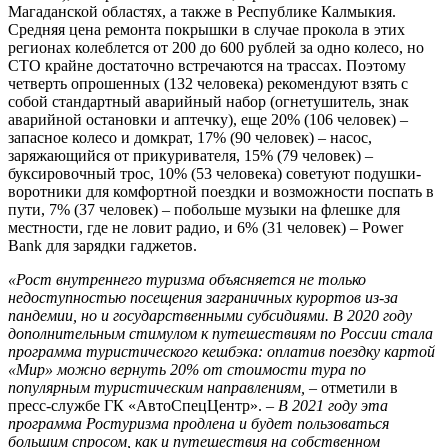
Магаданской областях, а также в Республике Калмыкия.
Средняя цена ремонта покрышки в случае прокола в этих
регионах колеблется от 200 до 600 рублей за одно колесо, но
СТО крайне достаточно встречаются на трассах. Поэтому
четверть опрошенных (132 человека) рекомендуют взять с
собой стандартный аварийный набор (огнетушитель, знак
аварийной остановки и аптечку), еще 20% (106 человек) –
запасное колесо и домкрат, 17% (90 человек) – насос,
заряжающийся от прикуривателя, 15% (79 человек) –
буксировочный трос, 10% (53 человека) советуют подушки-
воротники для комфортной поездки и возможности поспать в
пути, 7% (37 человек) – побольше музыки на флешке для
местности, где не ловит радио, и 6% (31 человек) – Power
Bank для зарядки гаджетов.
«Рост внутреннего туризма объясняется не только
недоступностью посещения заграничных курортов из-за
пандемии, но и государственными субсидиями. В 2020 году
дополнительным стимулом к путешествиям по России стала
программа туристического кешбэка: оплатив поездку картой
«Мир» можно вернуть 20% от стоимости тура по
популярным туристическим направлениям,
– отметили в
пресс-службе ГК «АвтоСпецЦентр». –
В 2021 году эта
программа Ростуризма продлена и будет пользоваться
большим спросом, как и путешествия на собственном