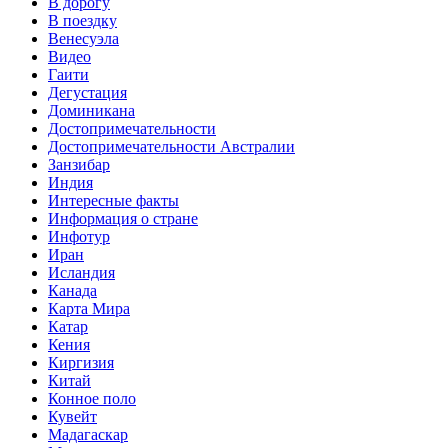
В дорогу
В поездку
Венесуэла
Видео
Гаити
Дегустация
Доминикана
Достопримечательности
Достопримечательности Австралии
Занзибар
Индия
Интересные факты
Информация о стране
Инфотур
Иран
Исландия
Канада
Карта Мира
Катар
Кения
Киргизия
Китай
Конное поло
Кувейт
Мадагаскар