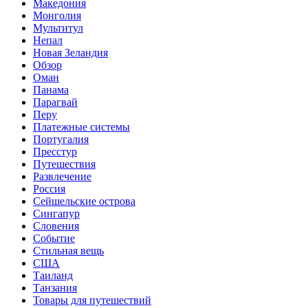
Македония
Монголия
Мультитул
Непал
Новая Зеландия
Обзор
Оман
Панама
Парагвай
Перу
Платежные системы
Португалия
Пресстур
Путешествия
Развлечение
Россия
Сейшельские острова
Сингапур
Словения
Событие
Стильная вещь
США
Таиланд
Танзания
Товары для путешествий