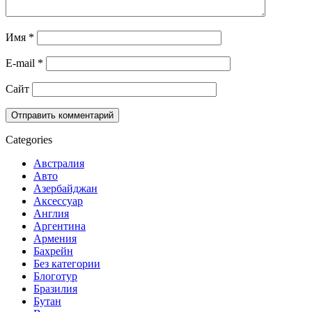
Имя
*
E-mail
*
Сайт
Categories
Австралия
Авто
Азербайджан
Аксессуар
Англия
Аргентина
Армения
Бахрейн
Без категории
Блоготур
Бразилия
Бутан