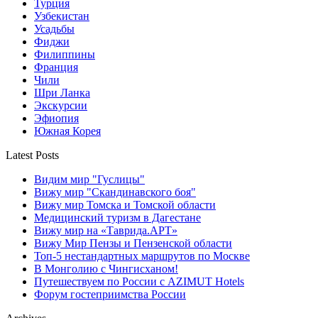
Турция
Узбекистан
Усадьбы
Фиджи
Филиппины
Франция
Чили
Шри Ланка
Экскурсии
Эфиопия
Южная Корея
Latest Posts
Видим мир "Гуслицы"
Вижу мир "Скандинавского боя"
Вижу мир Томска и Томской области
Медицинский туризм в Дагестане
Вижу мир на «Таврида.АРТ»
Вижу Мир Пензы и Пензенской области
Топ-5 нестандартных маршрутов по Москве
В Монголию с Чингисханом!
Путешествуем по России с AZIMUT Hotels
Форум гостеприимства России