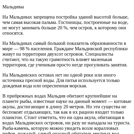
Мальдивы
На Мальдивах запрещена постройка зданий высотой больше,
чем самая высокая пальма. Гостиницы, построенные на воде,
не могут занимать больше 20 %, чем остров, к которому они
относятся.
На Мальдивах самый большой показатель образованности в
мире — 98 % населения. Граждане Мальдивской республики
живут на территории двухсот островов. Специалисты
считают, что на такую грамотность влияет маленькая
территория, где ученикам просто негде прогуливать занятия.
На Мальдивских остовах нет ни одной реки или иного
источника пресной воды. Для питья используется только
дождевая вода или опресненная морская.
В прибрежных водах Мальдив обитают крупнейшие на
планете рыбы, известные науке на данный момент — китовые
акулы, достигающие в длину 20 метров. Но эти существа не
беспокоят отдыхающих, так как в их рацион входит только
планктон. Стоит отметить, что ни одна акула, обитающая в
водах Мальдивских островов, ни разу не нападала на туриста.
Рыба-камень, которую можно увидеть возле коралловых
рифов, пожалуй, самый опасный обитатель местных вод.