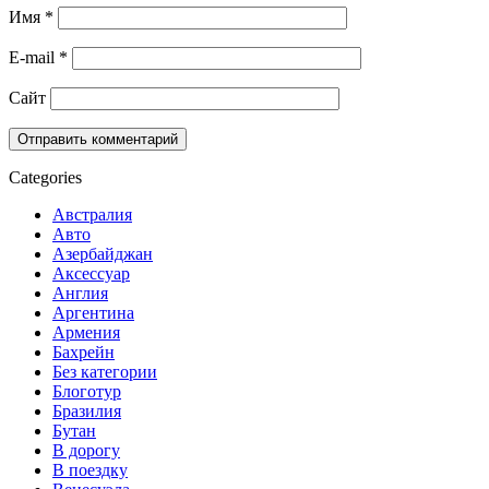
Имя
*
E-mail
*
Сайт
Categories
Австралия
Авто
Азербайджан
Аксессуар
Англия
Аргентина
Армения
Бахрейн
Без категории
Блоготур
Бразилия
Бутан
В дорогу
В поездку