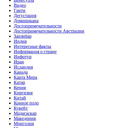
Венесуэла
Видео
Гаити
Дегустация
Доминикана
Достопримечательности
Достопримечательности Австралии
Занзибар
Индия
Интересные факты
Информация о стране
Инфотур
Иран
Исландия
Канада
Карта Мира
Катар
Кения
Киргизия
Китай
Конное поло
Кувейт
Мадагаскар
Македония
Монголия