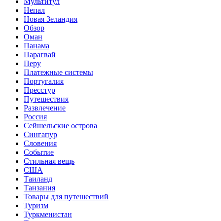
Мультитул
Непал
Новая Зеландия
Обзор
Оман
Панама
Парагвай
Перу
Платежные системы
Португалия
Пресстур
Путешествия
Развлечение
Россия
Сейшельские острова
Сингапур
Словения
Событие
Стильная вещь
США
Таиланд
Танзания
Товары для путешествий
Туризм
Туркменистан