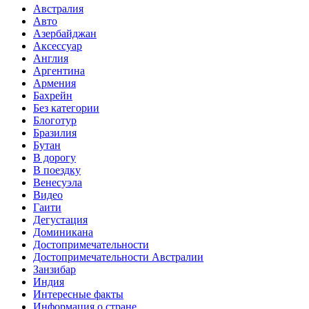
Австралия
Авто
Азербайджан
Аксессуар
Англия
Аргентина
Армения
Бахрейн
Без категории
Блоготур
Бразилия
Бутан
В дорогу
В поездку
Венесуэла
Видео
Гаити
Дегустация
Доминикана
Достопримечательности
Достопримечательности Австралии
Занзибар
Индия
Интересные факты
Информация о стране