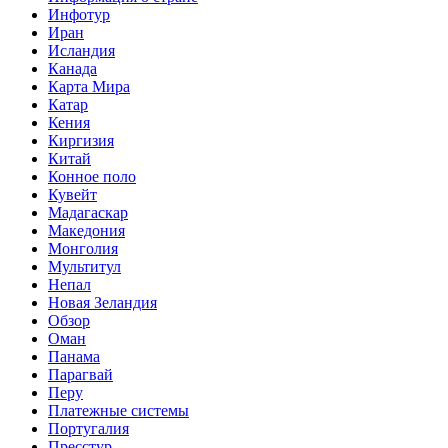
Инфотур
Иран
Исландия
Канада
Карта Мира
Катар
Кения
Киргизия
Китай
Конное поло
Кувейт
Мадагаскар
Македония
Монголия
Мультитул
Непал
Новая Зеландия
Обзор
Оман
Панама
Парагвай
Перу
Платежные системы
Португалия
Пресстур