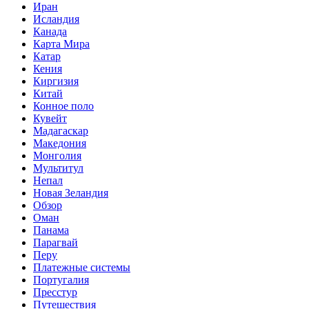
Иран
Исландия
Канада
Карта Мира
Катар
Кения
Киргизия
Китай
Конное поло
Кувейт
Мадагаскар
Македония
Монголия
Мультитул
Непал
Новая Зеландия
Обзор
Оман
Панама
Парагвай
Перу
Платежные системы
Португалия
Пресстур
Путешествия