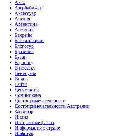
Авто
Азербайджан
Аксессуар
Англия
Аргентина
Армения
Бахрейн
Без категории
Блоготур
Бразилия
Бутан
В дорогу
В поездку
Венесуэла
Видео
Гаити
Дегустация
Доминикана
Достопримечательности
Достопримечательности Австралии
Занзибар
Индия
Интересные факты
Информация о стране
Инфотур