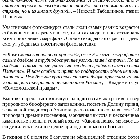
станут первым шагом для открытия России сотнями тысяч пу
страны, но и из многих других!
»
, – Николай Табашников, главн
Планета».
Участниками фотоконкурса стали люди самых разных возрастов
съёмочными аппаратами выступили как модели профессиональн
всем привычные смартфоны. Однако каждая фотография – дейст
смогут убедиться посетители фотовыставки.
«»Комсомольская правда» при поддержке Русского географичес
самые далёкие и труднодоступные уголки нашей страны. По и
альбомы, наполненные уникальными фотографиями «мест силы
Планета». И нам особенно приятно поддержать одноименный 
планета». Чем больше красивых снимков будут присланы на э
узнают, как прекрасна и неповторима Россия»
, – Владимир Су
«Комсомольской правды».
Выставка предлагает взглянуть на одно из самых красивых озер
природного биосферного заповедника, посетить Долину приви
зеркальной глади озера Ачипста, расположенного на высоте 18
природа и древние поселения, заоблачная высота и бесконечны
каменистые тропы и горный воздух, убаюкивающее морское д
соединились в единое целое природной красоты России.
В период с 8 июля по 8 августа на официальной странице фотов