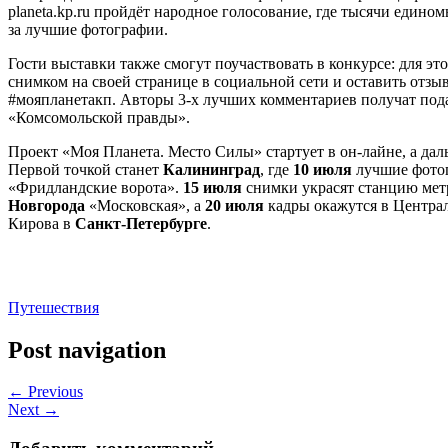
planeta.kp.ru пройдёт народное голосование, где тысячи едино
за лучшие фотографии.
Гости выставки также смогут поучаствовать в конкурсе: для э
снимком на своей странице в социальной сети и оставить отзы
#мояпланетакп. Авторы 3-х лучших комментариев получат под
«Комсомольской правды».
Проект «Моя Планета. Место Силы» стартует в он-лайне, а дал
Первой точкой станет
Калининград
, где
10 июля
лучшие фотог
«Фридландские ворота».
15
июля
снимки украсят станцию ме
Новгорода
«Московская», а
20 июля
кадры окажутся в Центра
Кирова в
Санкт-Петербурге
.
Путешествия
Post navigation
← Previous
Next →