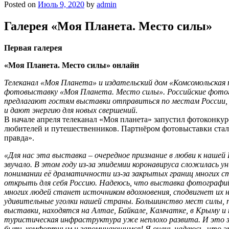
Posted on
Июль 9, 2020
by
admin
Галерея «Моя Планета. Место силы»
Первая галерея
«Моя Планета. Место силы» онлайн
Телеканал «Моя Планета» и издательский дом «Комсомольска
фотовыставку
«Моя Планета. Место силы».
Российские фото
предлагают гостям выставки отправиться по местам России
и дают энергию для новых свершений
.
В начале апреля телеканал «Моя планета» запустил фотоконку
любителей и путешественников. Партнёром фотовыставки стал
правда».
«
Для нас эта выставка – очередное признание в любви к нашей 
звучало.
В этом году из-за эпидемии коронавируса сложилась у
понимании её драматичности из-за закрытых границ многих с
открыть для себя Россию. Надеюсь, что выставка фотографий
многих людей станет источником вдохновения, сподвигнет их 
удивительные уголки нашей страны. Большинство мест силы, 
выставки, находятся на Алтае, Байкале, Камчатке, в Крыму и н
туристическая инфраструктура уже неплохо развита. И это
быть комфортным и запоминающимся! Я очень надеюсь, что э