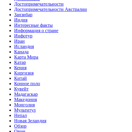
Достопримечательности
Достопримечательности Австралии
Занзибар
Индия
Интересные факты
Информация о стране
Инфотур
Иран
Исландия
Канада
Карта Мира
Катар
Кения
Киргизия
Китай
Конное поло
Кувейт
Мадагаскар
Македония
Монголия
Мультитул
Непал
Новая Зеландия
Обзор
Оман