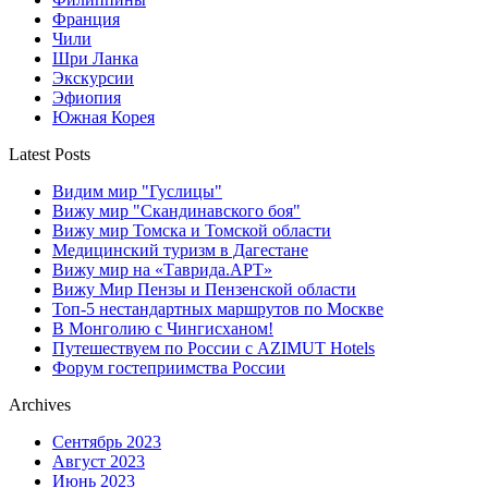
Франция
Чили
Шри Ланка
Экскурсии
Эфиопия
Южная Корея
Latest Posts
Видим мир "Гуслицы"
Вижу мир "Скандинавского боя"
Вижу мир Томска и Томской области
Медицинский туризм в Дагестане
Вижу мир на «Таврида.АРТ»
Вижу Мир Пензы и Пензенской области
Топ-5 нестандартных маршрутов по Москве
В Монголию с Чингисханом!
Путешествуем по России с AZIMUT Hotels
Форум гостеприимства России
Archives
Сентябрь 2023
Август 2023
Июнь 2023