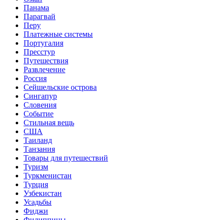
Панама
Парагвай
Перу
Платежные системы
Португалия
Пресстур
Путешествия
Развлечение
Россия
Сейшельские острова
Сингапур
Словения
Событие
Стильная вещь
США
Таиланд
Танзания
Товары для путешествий
Туризм
Туркменистан
Турция
Узбекистан
Усадьбы
Фиджи
Филиппины