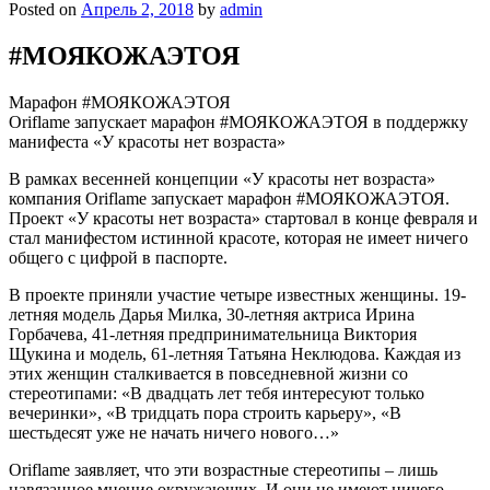
Posted on
Апрель 2, 2018
by
admin
#МОЯКОЖАЭТОЯ
Марафон #МОЯКОЖАЭТОЯ
Oriflame запускает марафон #МОЯКОЖАЭТОЯ в поддержку
манифеста «У красоты нет возраста»
В рамках весенней концепции «У красоты нет возраста»
компания Oriflame запускает марафон #МОЯКОЖАЭТОЯ.
Проект «У красоты нет возраста» стартовал в конце февраля и
стал манифестом истинной красоте, которая не имеет ничего
общего с цифрой в паспорте.
В проекте приняли участие четыре известных женщины. 19-
летняя модель Дарья Милка, 30-летняя актриса Ирина
Горбачева, 41-летняя предпринимательница Виктория
Щукина и модель, 61-летняя Татьяна Неклюдова. Каждая из
этих женщин сталкивается в повседневной жизни со
стереотипами: «В двадцать лет тебя интересуют только
вечеринки», «В тридцать пора строить карьеру», «В
шестьдесят уже не начать ничего нового…»
Oriflame заявляет, что эти возрастные стереотипы – лишь
навязанное мнение окружающих. И они не имеют ничего