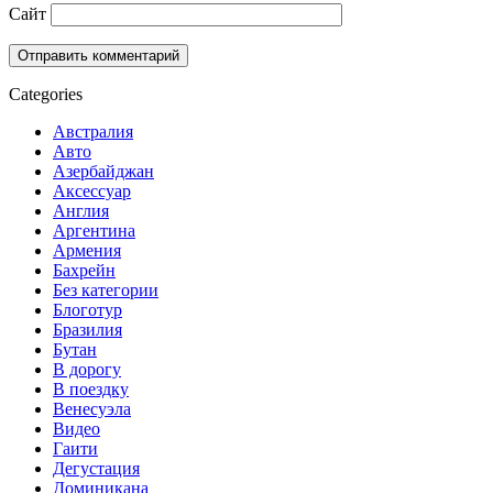
Сайт
Categories
Австралия
Авто
Азербайджан
Аксессуар
Англия
Аргентина
Армения
Бахрейн
Без категории
Блоготур
Бразилия
Бутан
В дорогу
В поездку
Венесуэла
Видео
Гаити
Дегустация
Доминикана