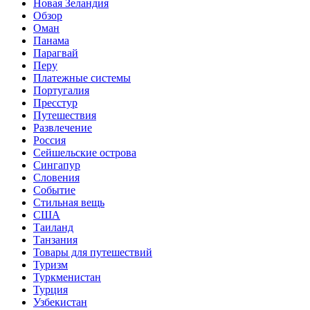
Новая Зеландия
Обзор
Оман
Панама
Парагвай
Перу
Платежные системы
Португалия
Пресстур
Путешествия
Развлечение
Россия
Сейшельские острова
Сингапур
Словения
Событие
Стильная вещь
США
Таиланд
Танзания
Товары для путешествий
Туризм
Туркменистан
Турция
Узбекистан