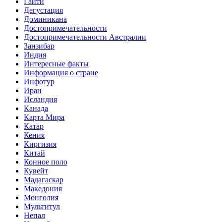
Гаити
Дегустация
Доминикана
Достопримечательности
Достопримечательности Австралии
Занзибар
Индия
Интересные факты
Информация о стране
Инфотур
Иран
Исландия
Канада
Карта Мира
Катар
Кения
Киргизия
Китай
Конное поло
Кувейт
Мадагаскар
Македония
Монголия
Мультитул
Непал