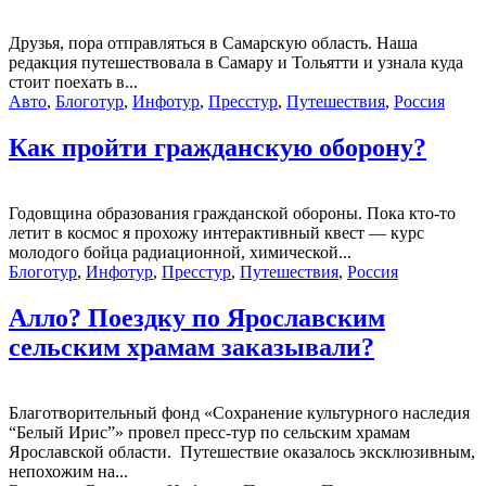
Друзья, пора отправляться в Самарскую область. Наша
редакция путешествовала в Самару и Тольятти и узнала куда
стоит поехать в...
Авто
,
Блоготур
,
Инфотур
,
Пресстур
,
Путешествия
,
Россия
Как пройти гражданскую оборону?
Годовщина образования гражданской обороны. Пока кто-то
летит в космос я прохожу интерактивный квест — курс
молодого бойца радиационной, химической...
Блоготур
,
Инфотур
,
Пресстур
,
Путешествия
,
Россия
Алло? Поездку по Ярославским
сельским храмам заказывали?
Благотворительный фонд «Сохранение культурного наследия
“Белый Ирис”» провел пресс-тур по сельским храмам
Ярославской области. Путешествие оказалось эксклюзивным,
непохожим на...