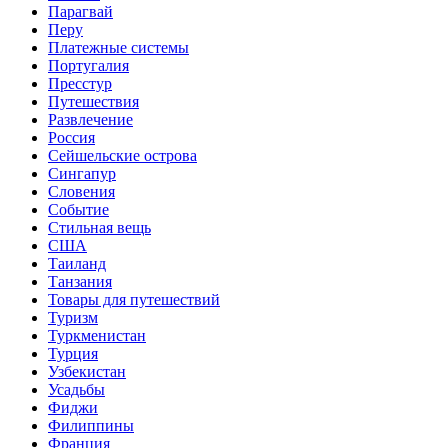
Парагвай
Перу
Платежные системы
Португалия
Пресстур
Путешествия
Развлечение
Россия
Сейшельские острова
Сингапур
Словения
Событие
Стильная вещь
США
Таиланд
Танзания
Товары для путешествий
Туризм
Туркменистан
Турция
Узбекистан
Усадьбы
Фиджи
Филиппины
Франция