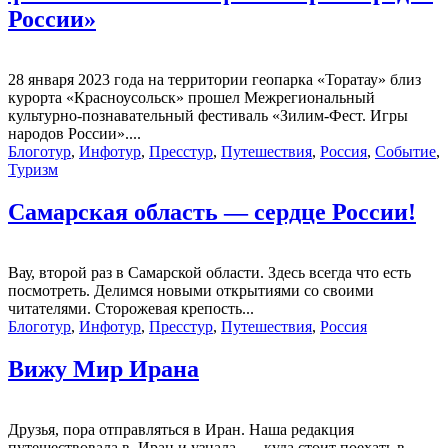
России»
28 января 2023 года на территории геопарка «Торатау» близ
курорта «Красноусольск» прошел Межрегиональный
культурно-познавательный фестиваль «Зилим-Фест. Игры
народов России»....
Блоготур
,
Инфотур
,
Пресстур
,
Путешествия
,
Россия
,
Событие
,
Туризм
Самарская область — сердце России!
Вау, второй раз в Самарской области. Здесь всегда что есть
посмотреть. Делимся новыми открытиями со своими
читателями. Сторожевая крепость...
Блоготур
,
Инфотур
,
Пресстур
,
Путешествия
,
Россия
Вижу Мир Ирана
Друзья, пора отправляться в Иран. Наша редакция
путешествовала в Иран и узнала — куда стоит поехать в