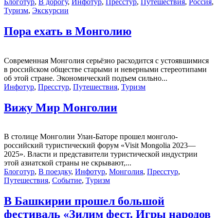
Блоготур
,
В дорогу
,
Инфотур
,
Пресстур
,
Путешествия
,
Россия
,
Туризм
,
Экскурсии
Пора ехать в Монголию
Современная Монголия серьёзно расходится с устоявшимися
в российском обществе старыми и неверными стереотипами
об этой стране. Экономический подъем сильно...
Инфотур
,
Пресстур
,
Путешествия
,
Туризм
Вижу Мир Монголии
В столице Монголии Улан-Баторе прошел монголо-
российский туристический форум «Visit Mongolia 2023—
2025». Власти и представители туристической индустрии
этой азиатской страны не скрывают,...
Блоготур
,
В поездку
,
Инфотур
,
Монголия
,
Пресстур
,
Путешествия
,
Событие
,
Туризм
В Башкирии прошел большой
фестиваль «Зилим фест. Игры народов