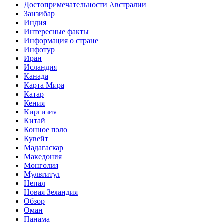
Достопримечательности Австралии
Занзибар
Индия
Интересные факты
Информация о стране
Инфотур
Иран
Исландия
Канада
Карта Мира
Катар
Кения
Киргизия
Китай
Конное поло
Кувейт
Мадагаскар
Македония
Монголия
Мультитул
Непал
Новая Зеландия
Обзор
Оман
Панама