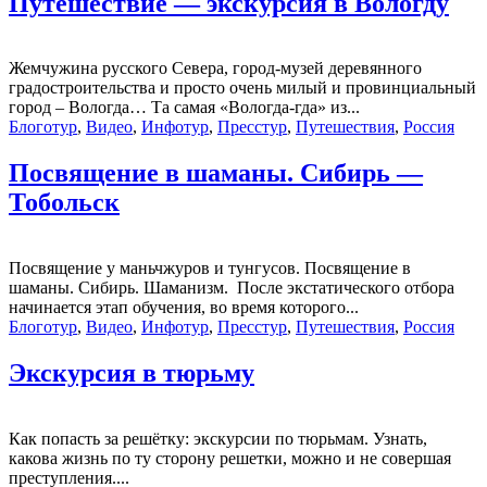
Путешествие — экскурсия в Вологду
Жемчужина русского Севера, город-музей деревянного
градостроительства и просто очень милый и провинциальный
город – Вологда… Та самая «Вологда-гда» из...
Блоготур
,
Видео
,
Инфотур
,
Пресстур
,
Путешествия
,
Россия
Посвящение в шаманы. Сибирь —
Тобольск
Посвящение у маньчжуров и тунгусов. Посвящение в
шаманы. Сибирь. Шаманизм. После экстатического отбора
начинается этап обучения, во время которого...
Блоготур
,
Видео
,
Инфотур
,
Пресстур
,
Путешествия
,
Россия
Экскурсия в тюрьму
Как попасть за решётку: экскурсии по тюрьмам. Узнать,
какова жизнь по ту сторону решетки, можно и не совершая
преступления....