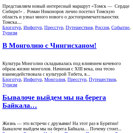
Представляем новый интересный маршрут «Томск — Сердце
Сибири!» . Роман Никоноров лично посетил Томскую
область и узнал много нового о достопримечательностях
Томска....
Блоготур
,
Инфотур
,
Пресстур
,
Путешествия
,
Россия
,
Событие
,
Туризм
В Монголию с Чингисханом!
Культура Монголии складывалась под влиянием кочевого
образа жизни монголов. Начиная с XIII века, она тесно
взаимодействовала с культурой Тибета, в...
Блоготур
,
Инфотур
,
Монголия
,
Пресстур
,
Путешествия
,
Туризм
Бывалоче выйдем мы на берега
Байкала…
Жизнь — это встречи с друзьями! На этот раз в Бурятии!
Бывалоче выйдем мы на берега Байкала… Почему стоит...