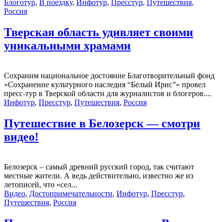
Блоготур
,
В поездку
,
Инфотур
,
Пресстур
,
Путешествия
,
Россия
Тверская область удивляет своими
уникальными храмами
Сохраним национальное достояние Благотворительный фонд
«Сохранение культурного наследия “Белый Ирис”» провел
пресс-тур в Тверской области для журналистов и блогеров....
Инфотур
,
Пресстур
,
Путешествия
,
Россия
Путешествие в Белозерск — смотри
видео!
Белозерск – самый древний русский город, так считают
местные жители. А ведь действительно, известно же из
летописей, что «сел...
Видео
,
Достопримечательности
,
Инфотур
,
Пресстур
,
Путешествия
,
Россия