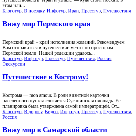
этом или...
Блоготур
,
В поездку
,
Инфотур
,
Иран
,
Пресстур
,
Путешествия
Вижу мир Пермского края
Пермский край – край исполнения желаний. Рекомендуем
Вам отправиться в путешествие мечты по просторам
Пермской земли. Нашей редакции удалось...
Блоготур
,
Инфотур
,
Пресстур
,
Путешествия
,
Россия
,
Экскурсии
Путешествие в Кострому!
Кострома — mon amour. В роли визитной карточки
населенного пункта считается Сусанинская площадь. Ее
планировка была утверждена самой императрицей. От...
Блоготур
,
В дорогу
,
Видео
,
Инфотур
,
Пресстур
,
Путешествия
,
Россия
Вижу мир в Самарской области