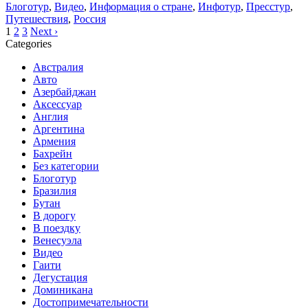
Блоготур
,
Видео
,
Информация о стране
,
Инфотур
,
Пресстур
,
Путешествия
,
Россия
1
2
3
Next ›
Categories
Австралия
Авто
Азербайджан
Аксессуар
Англия
Аргентина
Армения
Бахрейн
Без категории
Блоготур
Бразилия
Бутан
В дорогу
В поездку
Венесуэла
Видео
Гаити
Дегустация
Доминикана
Достопримечательности