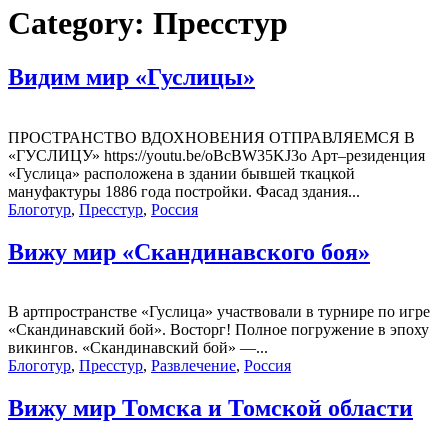
Category:
Пресстур
Видим мир «Гуслицы»
ПРОСТРАНСТВО ВДОХНОВЕНИЯ ОТПРАВЛЯЕМСЯ В
«ГУСЛИЦУ» https://youtu.be/oBcBW35KJ3o Арт–резиденция
«Гуслица» расположена в здании бывшей ткацкой
мануфактуры 1886 года постройки. Фасад здания...
Блоготур
,
Пресстур
,
Россия
Вижу мир «Скандинавского боя»
В артпространстве «Гуслица» участвовали в турнире по игре
«Скандинавский бой». Восторг! Полное погружение в эпоху
викингов. «Скандинавский бой» —...
Блоготур
,
Пресстур
,
Развлечение
,
Россия
Вижу мир Томска и Томской области