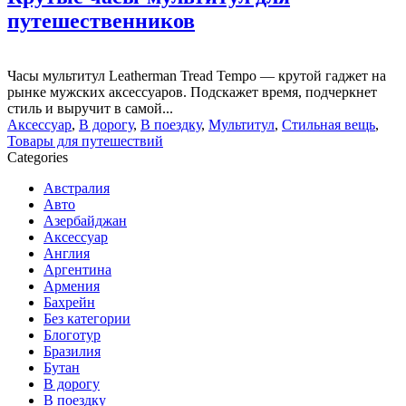
путешественников
Часы мультитул Leatherman Tread Tempo — крутой гаджет на
рынке мужских аксессуаров. Подскажет время, подчеркнет
стиль и выручит в самой...
Аксессуар
,
В дорогу
,
В поездку
,
Мультитул
,
Стильная вещь
,
Товары для путешествий
Categories
Австралия
Авто
Азербайджан
Аксессуар
Англия
Аргентина
Армения
Бахрейн
Без категории
Блоготур
Бразилия
Бутан
В дорогу
В поездку