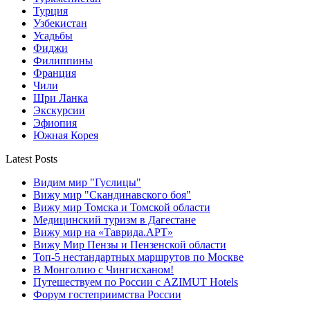
Турция
Узбекистан
Усадьбы
Фиджи
Филиппины
Франция
Чили
Шри Ланка
Экскурсии
Эфиопия
Южная Корея
Latest Posts
Видим мир "Гуслицы"
Вижу мир "Скандинавского боя"
Вижу мир Томска и Томской области
Медицинский туризм в Дагестане
Вижу мир на «Таврида.АРТ»
Вижу Мир Пензы и Пензенской области
Топ-5 нестандартных маршрутов по Москве
В Монголию с Чингисханом!
Путешествуем по России с AZIMUT Hotels
Форум гостеприимства России