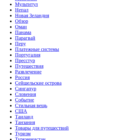
Мультитул
Непал
Новая Зеландия
Обзор
Оман
Панама
Парагвай
Перу
Платежные системы
Португалия
Пресстур
Путешествия
Развлечение
Россия
Сейшельские острова
Сингапур
Словения
Событие
Стильная вещь
США
Таиланд
Танзания
Товары для путешествий
Туризм
Туркменистан