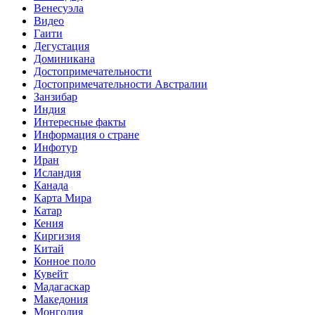
Венесуэла
Видео
Гаити
Дегустация
Доминикана
Достопримечательности
Достопримечательности Австралии
Занзибар
Индия
Интересные факты
Информация о стране
Инфотур
Иран
Исландия
Канада
Карта Мира
Катар
Кения
Киргизия
Китай
Конное поло
Кувейт
Мадагаскар
Македония
Монголия