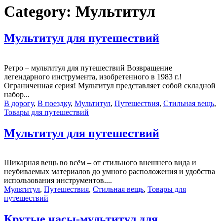
Category:
Мультитул
Мультитул для путешествий
Ретро – мультитул для путешествий Возвращение
легендарного инструмента, изобретенного в 1983 г.!
Ограниченная серия! Мультитул представляет собой складной
набор...
В дорогу
,
В поездку
,
Мультитул
,
Путешествия
,
Стильная вещь
,
Товары для путешествий
Мультитул для путешествий
Шикарная вещь во всём – от стильного внешнего вида и
неубиваемых материалов до умного расположения и удобства
использования инструментов....
Мультитул
,
Путешествия
,
Стильная вещь
,
Товары для
путешествий
Крутые часы-мультитул для