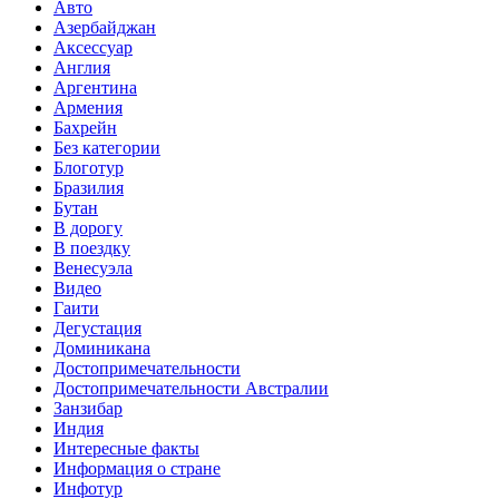
Авто
Азербайджан
Аксессуар
Англия
Аргентина
Армения
Бахрейн
Без категории
Блоготур
Бразилия
Бутан
В дорогу
В поездку
Венесуэла
Видео
Гаити
Дегустация
Доминикана
Достопримечательности
Достопримечательности Австралии
Занзибар
Индия
Интересные факты
Информация о стране
Инфотур