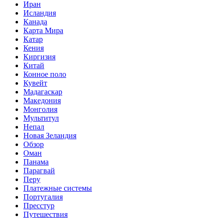
Иран
Исландия
Канада
Карта Мира
Катар
Кения
Киргизия
Китай
Конное поло
Кувейт
Мадагаскар
Македония
Монголия
Мультитул
Непал
Новая Зеландия
Обзор
Оман
Панама
Парагвай
Перу
Платежные системы
Португалия
Пресстур
Путешествия