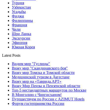
Турция
Узбекистан
Усадьбы
Фиджи
Филиппины
Франция
Чили
Шри Ланка
Экскурсии
Эфиопия
Южная Корея
Latest Posts
Видим мир "Гуслицы"
Вижу мир "Скандинавского боя"
Вижу мир Томска и Томской области
Медицинский туризм в Дагестане
Вижу мир на «Таврида.АРТ»
Вижу Мир Пензы и Пензенской области
Топ-5 нестандартных маршрутов по Москве
В Монголию с Чингисханом!
Путешествуем по России с AZIMUT Hotels
Форум гостеприимства России