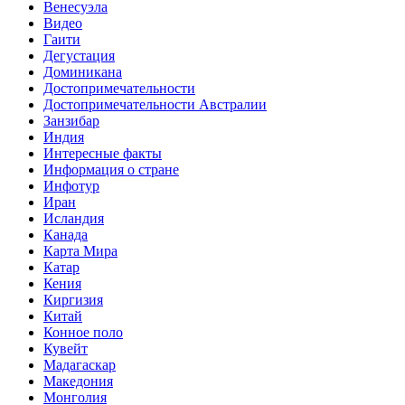
Венесуэла
Видео
Гаити
Дегустация
Доминикана
Достопримечательности
Достопримечательности Австралии
Занзибар
Индия
Интересные факты
Информация о стране
Инфотур
Иран
Исландия
Канада
Карта Мира
Катар
Кения
Киргизия
Китай
Конное поло
Кувейт
Мадагаскар
Македония
Монголия