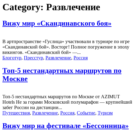
Category:
Развлечение
Вижу мир «Скандинавского боя»
В артпространстве «Гуслица» участвовали в турнире по игре
«Скандинавский бой». Восторг! Полное погружение в эпоху
викингов. «Скандинавский бой» —...
Блоготур
,
Пресстур
,
Развлечение
,
Россия
Топ-5 нестандартных маршрутов по
Москве
Топ-5 нестандартных маршрутов по Москве от AZIMUT
Hotels Не за горами Московский полумарафон — крупнейший
забег России на дистанции...
Путешествия
,
Развлечение
,
Россия
,
Событие
,
Туризм
Вижу мир на фестивале «Бессонница»