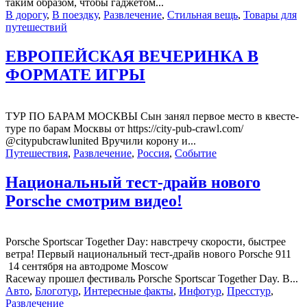
таким образом, чтобы гаджетом...
В дорогу
,
В поездку
,
Развлечение
,
Стильная вещь
,
Товары для
путешествий
ЕВРОПЕЙСКАЯ ВЕЧЕРИНКА В
ФОРМАТЕ ИГРЫ
ТУР ПО БАРАМ МОСКВЫ Сын занял первое место в квесте-
туре по барам Москвы от https://city-pub-crawl.com/
@citypubcrawlunited Вручили корону и...
Путешествия
,
Развлечение
,
Россия
,
Событие
Национальный тест-драйв нового
Porsche смотрим видео!
Porsche Sportscar Together Day: навстречу скорости, быстрее
ветра! Первый национальный тест-драйв нового Porsche 911
14 сентября на автодроме Moscow
Raceway прошел фестиваль Porsche Sportscar Together Day. В...
Авто
,
Блоготур
,
Интересные факты
,
Инфотур
,
Пресстур
,
Развлечение