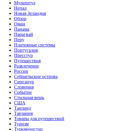
Мультитул
Непал
Новая Зеландия
Обзор
Оман
Панама
Парагвай
Перу
Платежные системы
Португалия
Пресстур
Путешествия
Развлечение
Россия
Сейшельские острова
Сингапур
Словения
Событие
Стильная вещь
США
Таиланд
Танзания
Товары для путешествий
Туризм
Туркменистан