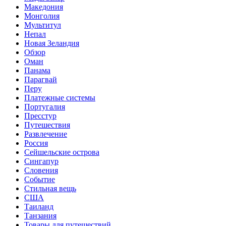
Македония
Монголия
Мультитул
Непал
Новая Зеландия
Обзор
Оман
Панама
Парагвай
Перу
Платежные системы
Португалия
Пресстур
Путешествия
Развлечение
Россия
Сейшельские острова
Сингапур
Словения
Событие
Стильная вещь
США
Таиланд
Танзания
Товары для путешествий