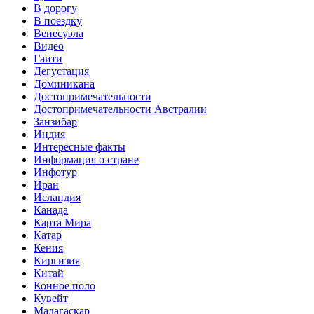
В дорогу
В поездку
Венесуэла
Видео
Гаити
Дегустация
Доминикана
Достопримечательности
Достопримечательности Австралии
Занзибар
Индия
Интересные факты
Информация о стране
Инфотур
Иран
Исландия
Канада
Карта Мира
Катар
Кения
Киргизия
Китай
Конное поло
Кувейт
Мадагаскар