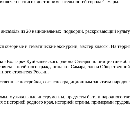
и включен в список достопримечательностей города Самары.
 ансамбль из 20 национальных подворий, раскрывающий культу
ся обзорные и тематические экскурсии, мастер-классы. На терр
на «Волгарь» Куйбышевского района Самары по инициативе общ
овича – почётного гражданина г.о. Самара, члена Общественно
тного строителя России.
твенные постройки, согласно традиционным занятиям народов: а
мы, музыкальные инструменты, предметы быта и народного тво
 с историей родного края, историей страны, примерами трудов