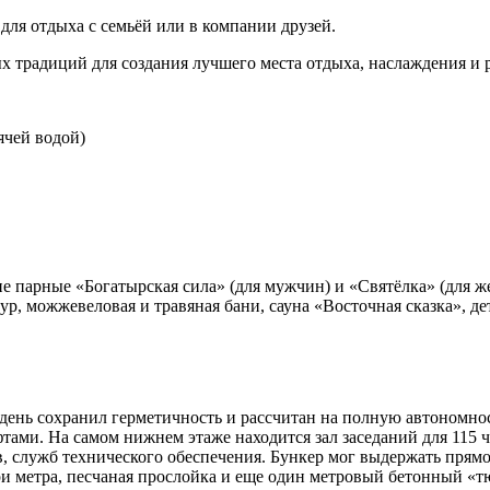
ля отдыха с семьёй или в компании друзей.
традиций для создания лучшего места отдыха, наслаждения и р
ячей водой)
ие парные «Богатырская сила» (для мужчин) и «Святёлка» (для ж
р, можжевеловая и травяная бани, сауна «Восточная сказка», д
 день сохранил герметичность и рассчитан на полную автономнос
ами. На самом нижнем этаже находится зал заседаний для 115 ч
в, служб технического обеспечения. Бункер мог выдержать пря
 метра, песчаная прослойка и еще один метровый бетонный «т