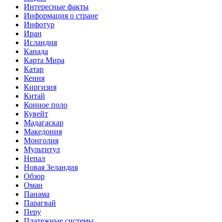
Интересные факты
Информация о стране
Инфотур
Иран
Исландия
Канада
Карта Мира
Катар
Кения
Киргизия
Китай
Конное поло
Кувейт
Мадагаскар
Македония
Монголия
Мультитул
Непал
Новая Зеландия
Обзор
Оман
Панама
Парагвай
Перу
Платежные системы