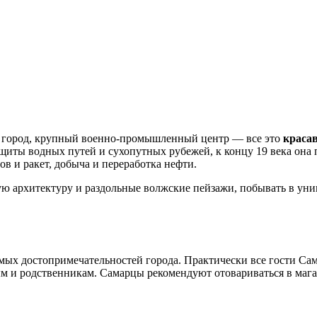
й город, крупный военно-промышленный центр — все это
краса
защиты водных путей и сухопутных рубежей, к концу 19 века она
ов и ракет, добыча и переработка нефти.
ю архитектуру и раздольные волжские пейзажи, побывать в уни
ых достопримечательностей города. Практически все гости Са
 и родственникам. Самарцы рекомендуют отовариваться в магази