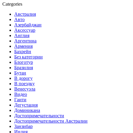
Categories
Австралия
Авто
Азербайджан
Аксессуар
Англия
Аргентина
Армения
Бахрейн
Без категории
Блоготур
Бразилия
Бутан
В дорогу
В поездку
Венесуэла
Видео
Гаити
Дегустация
Доминикана
Достопримечательности
Достопримечательности Австралии
Занзибар
Индия