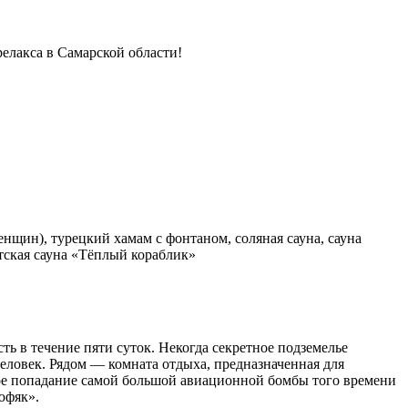
елакса в Самарской области!
енщин), турецкий хамам с фонтаном, соляная сауна, сауна
етская сауна «Тёплый кораблик»
ть в течение пяти суток. Некогда секретное подземелье
еловек. Рядом — комната отдыха, предназначенная для
мое попадание самой большой авиационной бомбы того времени
юфяк».