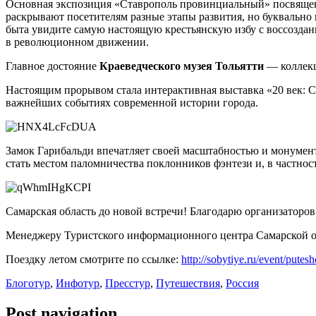
Основная экспозиция «Ставрополь провинциальный» посвящена 
раскрывают посетителям разные этапы развития, но буквально п
быта увидите самую настоящую крестьянскую избу с воссозданн
в революционном движении.
Главное достояние
Краеведческого музея Тольятти
— коллекц
Настоящим прорывом стала интерактивная выставка «20 век: 
важнейших событиях современной истории города.
Замок Гарибальди впечатляет своей масштабностью и монумен
стать местом паломничества поклонников фэнтези и, в частнос
Самарская область до новой встречи! Благодарю организаторов 
Менеджеру Туристского информационного центра Самарской об
Поездку летом смотрите по ссылке:
http://sobytiye.ru/event/putes
Блоготур
,
Инфотур
,
Пресстур
,
Путешествия
,
Россия
Post navigation