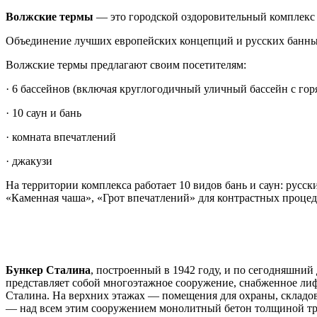
Волжские термы
— это городской оздоровительный комплекс д
Объединение лучших европейских концепций и русских банных 
Волжские термы предлагают своим посетителям:
· 6 бассейнов (включая круглогодичный уличный бассейн с гор
· 10 саун и бань
· комната впечатлений
· джакузи
На территории комплекса работает 10 видов бань и саун: русск
«Каменная чаша», «Грот впечатлений» для контрастных процеду
Бункер Сталина
, построенный в 1942 году, и по сегодняшний
представляет собой многоэтажное сооружение, снабженное лифт
Сталина. На верхних этажах — помещения для охраны, складо
— над всем этим сооружением монолитный бетон толщиной три