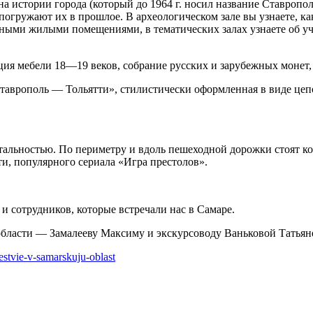
истории города (который до 1964 г. носил название Ставропол
огружают их в прошлое. В археологическом зале вы узнаете, как
ыми жилыми помещениями, в тематических залах узнаете об учас
ия мебели 18—19 веков, собрание русских и зарубежных монет, 
Ставрополь — Тольятти», стилистически оформленная в виде це
тальностью. По периметру и вдоль пешеходной дорожки стоят к
ти, популярного сериала «Игра престолов».
и сотрудников, которые встречали нас в Самаре.
ласти — Замалееву Максиму и экскурсоводу Ваньковой Татьяне
hestvie-v-samarskuju-oblast