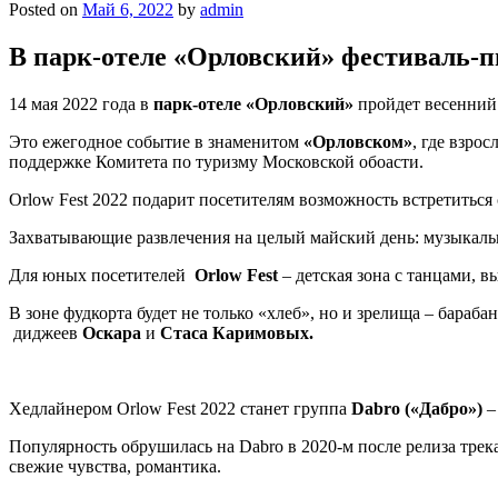
Posted on
Май 6, 2022
by
admin
В парк-отеле «Орловский» фестиваль-п
14 мая 2022 года в
парк-отеле «Орловский»
пройдет весенни
Это ежегодное событие в знаменитом
«Орловском»
, где взро
поддержке Комитета по туризму Московской обоасти.
Orlow Fest 2022 подарит посетителям возможность встретиться 
Захватывающие развлечения на целый майский день: музыкаль
Для юных посетителей
Orlow Fest
– детская зона с танцами, 
В зоне фудкорта будет не только «хлеб», но и зрелища – бара
диджеев
Оскара
и
Стаса Каримовых.
Хедлайнером Orlow Fest 2022 станет группа
Dabro («Дабро»)
–
Популярность обрушилась на Dabro в 2020-м после релиза тре
свежие чувства, романтика.