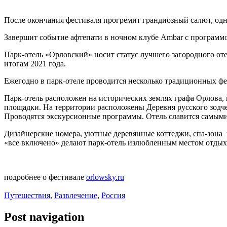
После окончания фестиваля прогремит грандиозный салют, одна
Завершит событие афтепати в ночном клубе Ambar с программо
Парк-отель «Орловский» носит статус лучшего загородного от
итогам 2021 года.
Ежегодно в парк-отеле проводится несколько традиционных фе
Парк-отель расположен на исторических землях графа Орлова,
площадки. На территории расположены Деревня русского зодче
Проводятся экскурсионные программы. Отель славится самым
Дизайнерские номера, уютные деревянные коттеджи, спа-зона
«все включено» делают парк-отель излюбленным местом отдыха
подробнее о фестивале
orlowsky.ru
Путешествия
,
Развлечение
,
Россия
Post navigation