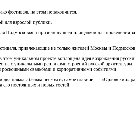
ко фестиваль на этом не закончится.
й для взрослой публики.
еля Подмосковья и признан лучшей площадкой для проведения з
стиваля, привлекающие не только жителей Москвы и Подмосковья
 в этом уникальном проекте воплощена идея возрождения русск
ства с уникальными репликами строений русской архитектуры, х
и роскошными свадьбами и корпоративными событиями.
 и два пляжа с белым песком и, самое главное — «Орловский» 
 его постоянных и новых гостей.