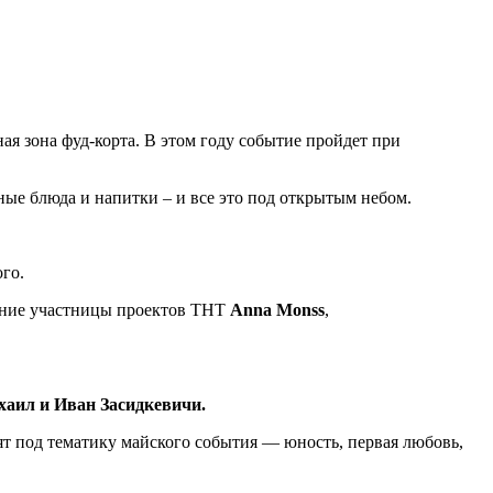
ная зона фуд-корта. В этом году событие пройдет при
сные блюда и напитки – и все это под открытым небом.
го.
пление участницы проектов ТНТ
Аnna Monss
,
аил и Иван Засидкевичи.
ят под тематику майского события — юность, первая любовь,