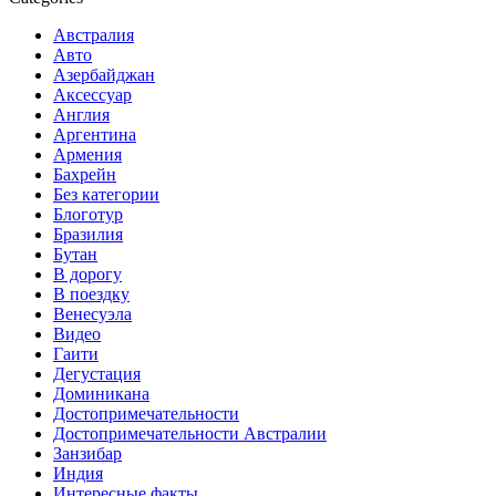
Австралия
Авто
Азербайджан
Аксессуар
Англия
Аргентина
Армения
Бахрейн
Без категории
Блоготур
Бразилия
Бутан
В дорогу
В поездку
Венесуэла
Видео
Гаити
Дегустация
Доминикана
Достопримечательности
Достопримечательности Австралии
Занзибар
Индия
Интересные факты