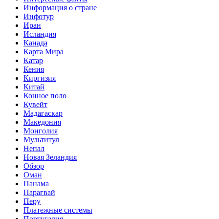
Информация о стране
Инфотур
Иран
Исландия
Канада
Карта Мира
Катар
Кения
Киргизия
Китай
Конное поло
Кувейт
Мадагаскар
Македония
Монголия
Мультитул
Непал
Новая Зеландия
Обзор
Оман
Панама
Парагвай
Перу
Платежные системы
Португалия