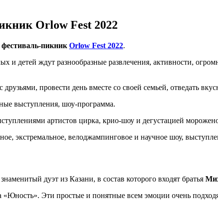
икник Orlow Fest 2022
й
фестиваль-пикник
Orlo
w Fest 2022
.
слых и детей ждут разнообразные развлечения, активности, огром
с друзьями, провести день вместе со своей семьей, отведать вку
ные выступления, шоу-программа.
выступлениями артистов цирка, крио-шоу и дегустацией морожено
банное, экстремальное, велоджампинговое и научное шоу, высту
 знаменитый дуэт из Казани, в состав которого входят братья
Мих
ка «Юность». Эти простые и понятные всем эмоции очень подход