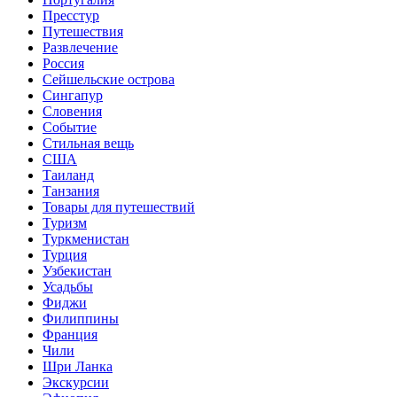
Пресстур
Путешествия
Развлечение
Россия
Сейшельские острова
Сингапур
Словения
Событие
Стильная вещь
США
Таиланд
Танзания
Товары для путешествий
Туризм
Туркменистан
Турция
Узбекистан
Усадьбы
Фиджи
Филиппины
Франция
Чили
Шри Ланка
Экскурсии