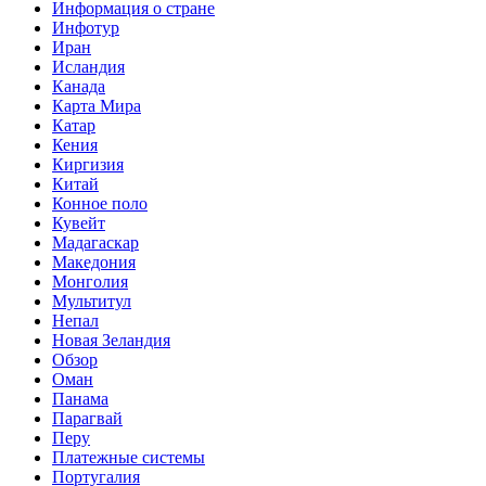
Информация о стране
Инфотур
Иран
Исландия
Канада
Карта Мира
Катар
Кения
Киргизия
Китай
Конное поло
Кувейт
Мадагаскар
Македония
Монголия
Мультитул
Непал
Новая Зеландия
Обзор
Оман
Панама
Парагвай
Перу
Платежные системы
Португалия