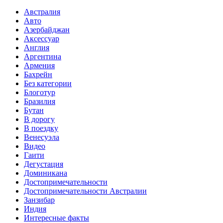
Австралия
Авто
Азербайджан
Аксессуар
Англия
Аргентина
Армения
Бахрейн
Без категории
Блоготур
Бразилия
Бутан
В дорогу
В поездку
Венесуэла
Видео
Гаити
Дегустация
Доминикана
Достопримечательности
Достопримечательности Австралии
Занзибар
Индия
Интересные факты