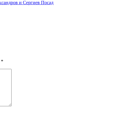
ксандров и Сергиев Посад
ы
*