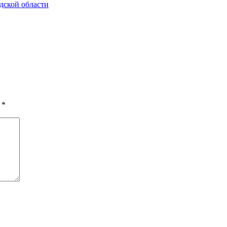
дской области
ы
*