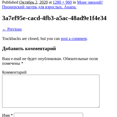
Published
Октябрь 2, 2020
at
1280 × 960
in
Море эмоций!
Пионерский лагерь для взрослых. Анапа.
3a7ef95e-cacd-4fb3-a5ac-48ad9e1f4e34
← Previous
Trackbacks are closed, but you can
post a comment
.
Добавить комментарий
Ваш e-mail не будет опубликован.
Обязательные поля
помечены
*
Комментарий
Имя
*