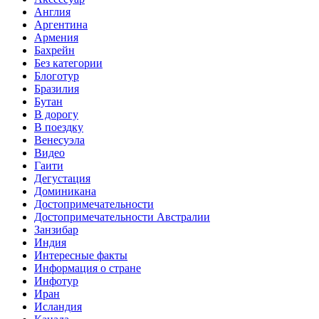
Англия
Аргентина
Армения
Бахрейн
Без категории
Блоготур
Бразилия
Бутан
В дорогу
В поездку
Венесуэла
Видео
Гаити
Дегустация
Доминикана
Достопримечательности
Достопримечательности Австралии
Занзибар
Индия
Интересные факты
Информация о стране
Инфотур
Иран
Исландия