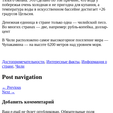
Тихого океана. Это сделано по той причине, что вода у
побережья очень холодная и не пригодна для купания, а
температура воды в искусственном бассейне достигает +26
градусов Цельсия.
Денежная единица в стране только одна — чилийский песо.
Во многих странах — две, например: рубль-копейка, доллар-
цент
В Чили расположено самое высокогорное поселение мира —
Чупакамина — на высоте 6200 метров над уровнем моря.
Достопримечательности
,
Интересные факты
,
Информация о
стране
,
Чили
Post navigation
← Previous
Next →
Добавить комментарий
Ваш e-mail не будет опубликован.
Обязательные поля